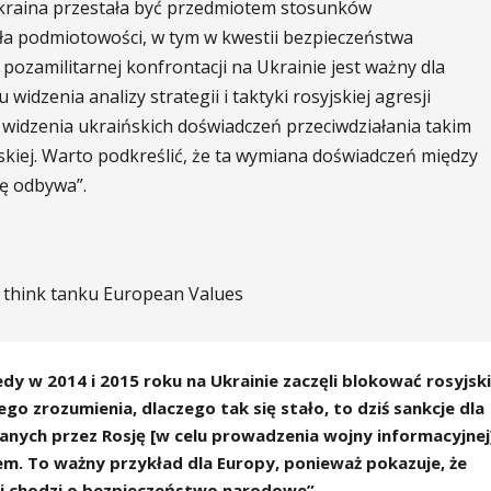
Ukraina przestała być przedmiotem stosunków
a podmiotowości, w tym w kwestii bezpieczeństwa
ozamilitarnej konfrontacji na Ukrainie jest ważny dla
idzenia analizy strategii i taktyki rosyjskiej agresji
u widzenia ukraińskich doświadczeń przeciwdziałania takim
jskiej. Warto podkreślić, że ta wymiana doświadczeń między
ę odbywa”.
m think tanku European Values
dy w 2014 i 2015 roku na Ukrainie zaczęli blokować rosyjsk
ego zrozumienia, dlaczego tak się stało, to dziś sankcje dla
anych przez Rosję [w celu prowadzenia wojny informacyjnej
m. To ważny przykład dla Europy, ponieważ pokazuje, że
li chodzi o bezpieczeństwo narodowe”