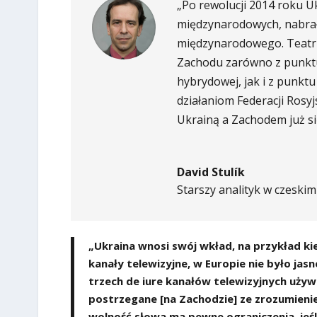
„Po rewolucji 2014 roku 
międzynarodowych, nabrał
międzynarodowego. Teatr p
Zachodu zarówno z punktu w
hybrydowej, jak i z punkt
działaniom Federacji Rosy
Ukrainą a Zachodem już si
David Stulík
Starszy analityk w czeski
„Ukraina wnosi swój wkład, na przykład kie
kanały telewizyjne, w Europie nie było jasn
trzech de iure kanałów telewizyjnych używ
postrzegane [na Zachodzie] ze zrozumienie
wolność słowa ma pewne ograniczenia, jeś