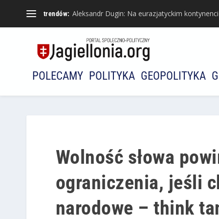
Aleksandr Dugin: Na eurazjatyckim kontynencie 
trendów:
POLECAMY
POLITYKA
GEOPOLITYKA
G
Wolność słowa powi
ograniczenia, jeśli
narodowe – think ta