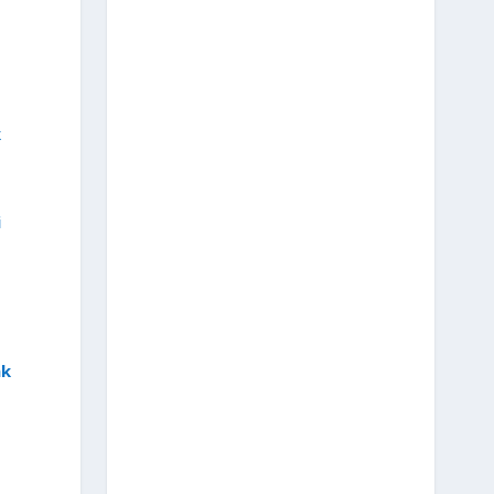
k
i
nk