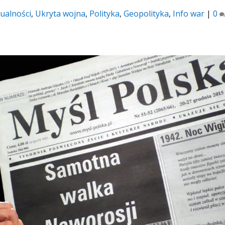
ualności
,
Ukryta wojna
,
Polityka
,
Geopolityka
,
Info war
|
0