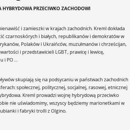
NA HYBRYDOWA PRZECIWKO ZACHODOWI
ienawiść i zamieszki w krajach zachodnich. Kreml dokłada
ócić czarnoskórych i białych, republikanów i demokratów w
rykanów, Polaków i Ukraińców, muzułmanów i chrześcijan,
artości i przedstawicieli LGBT, prawicę i lewicę,
u i PO …
 wpływów skupiają się na podsycaniu w państwach zachodnich
erach: społecznej, politycznej, socjalnej, rasowej, etnicznej
na hybrydowa. Kreml prowadzi wojnę hybrydową przeciwko
obie nie uświadomimy, wszyscy będziemy marionetkami w
bianki i fabryki trolli z Olgino.