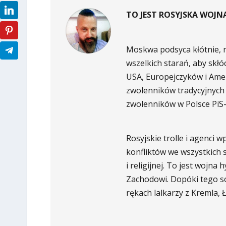
TO JEST ROSYJSKA WOJ
Moskwa podsyca kłótnie, n
wszelkich starań, aby skł
USA, Europejczyków i Ame
zwolenników tradycyjnych w
zwolenników w Polsce PiS-
Rosyjskie trolle i agenci
konfliktów we wszystkich sf
i religijnej. To jest woj
Zachodowi. Dopóki tego s
rękach lalkarzy z Kremla, Łu