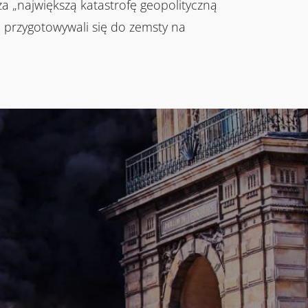
 „największą katastrofę geopolityczną
i przygotowywali się do zemsty na