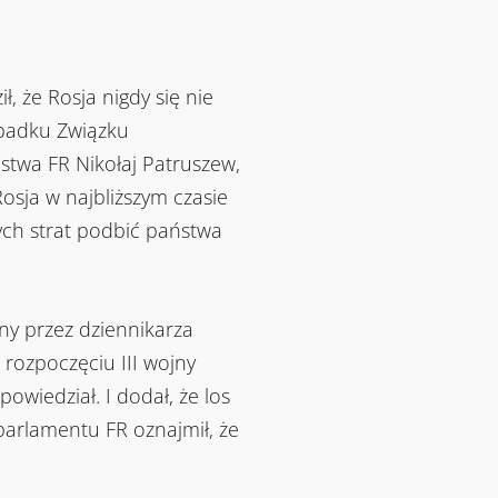
, że Rosja nigdy się nie
upadku Związku
stwa FR Nikołaj Patruszew,
Rosja w najbliższym czasie
ych strat podbić państwa
y przez dziennikarza
 rozpoczęciu III wojny
owiedział. I dodał, że los
 parlamentu FR oznajmił, że