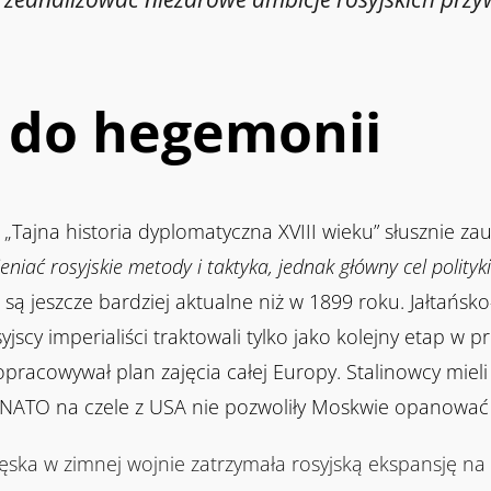
y do hegemonii
 „Tajna historia dyplomatyczna XVIII wieku” słusznie za
niać rosyjskie metody i taktyka, jednak główny cel polityki
 są jeszcze bardziej aktualne niż w 1899 roku. Jałtańsk
osyjscy imperialiści traktowali tylko jako kolejny etap w
pracowywał plan zajęcia całej Europy. Stalinowcy mieli
 NATO na czele z USA nie pozwoliły Moskwie opanować
lęska w zimnej wojnie zatrzymała rosyjską ekspansję n