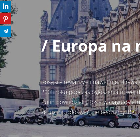
/ Europa na
Rosyjscy rewanżyści nawet nie ukrywa
2003 roku podczas ogłoszenia nowej d
Putin powiedział: „Rosja w ciągu ostatni
że już nic oddawać nie będziemy. Będz