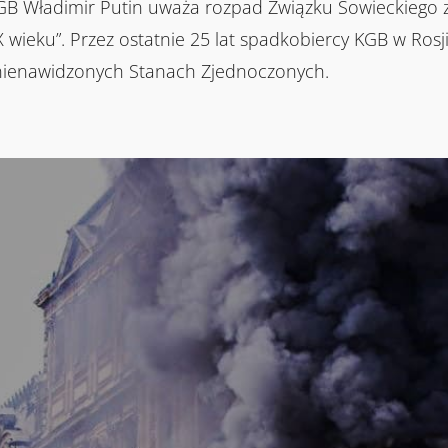
GB Władimir Putin uważa rozpad Związku Sowieckiego za
X wieku”. Przez ostatnie 25 lat spadkobiercy KGB w Rosj
nienawidzonych Stanach Zjednoczonych.