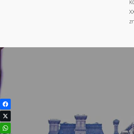
K
X
z