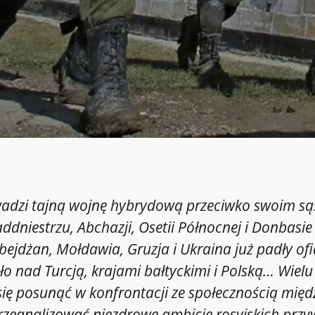
adzi tajną wojnę hybrydową przeciwko swoim sąs
niestrzu, Abchazji, Osetii Północnej i Donbasie 
ejdżan, Mołdawia, Gruzja i Ukraina już padły ofiar
o nad Turcją, krajami bałtyckimi i Polską… Wielu 
się posunąć w konfrontacji ze społecznością mi
rzeanalizować niezdrowe ambicje rosyjskich prz