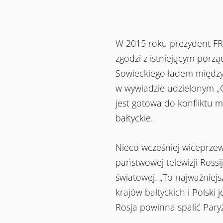
W 2015 roku prezydent FR w
zgodzi z istniejącym por
Sowieckiego ładem międzyn
w wywiadzie udzielonym „Ga
jest gotowa do konfliktu 
bałtyckie.
Nieco wcześniej wiceprze
państwowej telewizji Rossi
światowej. „To najważniejsz
krajów bałtyckich i Polski
Rosja powinna spalić Par