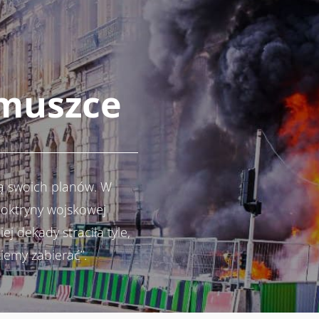
 muszce
ją swoich planów. W
oktryny wojskowej
ej dekady straciła tyle,
iemy zabierać”.