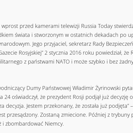
prost przed kamerami telewizji Russia Today stwierdził
ządkiem świata i stworzonym w ostatnich dekadach po 
arodowym. Jego przyjaciel, sekretarz Rady Bezpieczeń
zecie Rosyjskiej” 2 stycznia 2016 roku powiedział, że 
militarnego z państwami NATO i może szybko i bez żadn
wodniczący Dumy Państwowej Władimir Żyrinowski pytan
ja 24 oświadczył, że prezydent Rosji podjął już decyzję o
a decyzja. Jestem przekonany, że została już podjęta” –p
 jest przesądzony. Zostaną zmiecione. Później z trybuny
yż i zbombardować Niemcy.