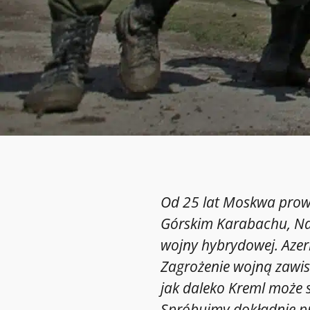
Od 25 lat Moskwa prow
Górskim Karabachu, Nadd
wojny hybrydowej. Azerb
Zagrożenie wojną zawisł
jak daleko Kreml może 
Spróbujmy dokładnie p