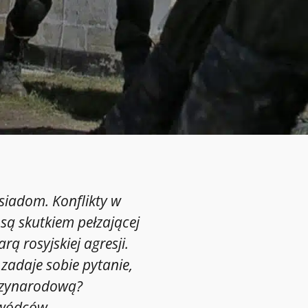
iadom. Konflikty w
są skutkiem pełzającej
ą rosyjskiej agresji.
zadaje sobie pytanie,
ędzynarodową?
ywódców.