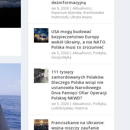
dezinformacyjną
sie 6, 2026
|
Aktualności
,
Imperium kłamstw
,
Kremlowskie
matrioszki
,
Ukryta wojna
USA mogą budować
bezpieczeństwo Europy
wokół Ukrainy, a nie NATO.
Polska musi to zrozumieć
sie 5, 2026
|
Aktualności
,
Polityka
,
Geopolityka
111 tysięcy
zamordowanych Polaków.
Dlaczego Polska wciąż nie
ustanowiła Narodowego
Dnia Pamięci Ofiar Operacji
Polskiej NKWD?
sie 5, 2026
|
Aktualności
,
Polityka
,
Ludobójstwa
,
Historia
Franciszkanie na Ukrainie:
wojna niszczy zaufanie