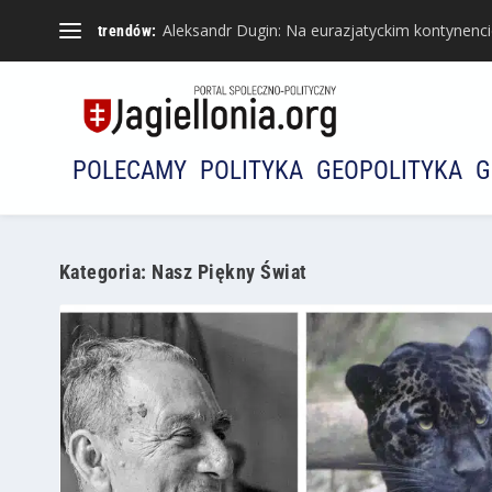
Aleksandr Dugin: Na eurazjatyckim kontynencie 
trendów:
POLECAMY
POLITYKA
GEOPOLITYKA
G
Kategoria:
Nasz Piękny Świat