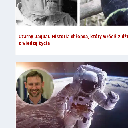
Czarny Jaguar. Historia chłopca, który wrócił z dż
z wiedzą życia