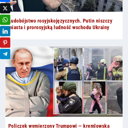
Ludobójstwo rosyjskojęzycznych. Putin niszczy
miasta i prorosyjską ludność wschodu Ukrainy
Policzek wymierzony Trumpowi — kremlowska