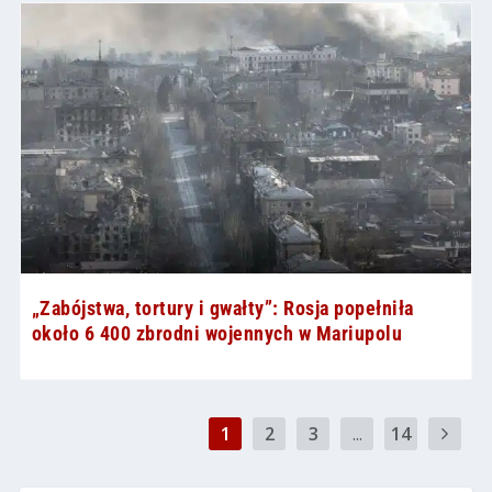
„Zabójstwa, tortury i gwałty”: Rosja popełniła
około 6 400 zbrodni wojennych w Mariupolu
1
2
3
...
14