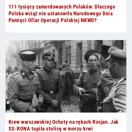
111 tysięcy zamordowanych Polaków. Dlaczego
Polska wciąż nie ustanowiła Narodowego Dnia
Pamięci Ofiar Operacji Polskiej NKWD?
Krew warszawskiej Ochoty na rękach Rosjan. Jak
SS-RONA topiła stolicę w morzu krwi