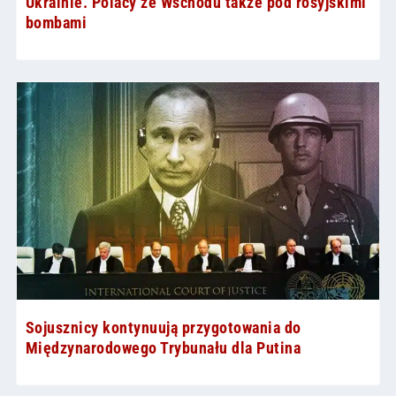
Ukrainie. Polacy ze Wschodu także pod rosyjskimi
bombami
Sojusznicy kontynuują przygotowania do
Międzynarodowego Trybunału dla Putina