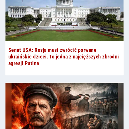
Senat USA: Rosja musi zwrócić porwane
ukraińskie dzieci. To jedna z najcięższych zbrodni
agresji Putina