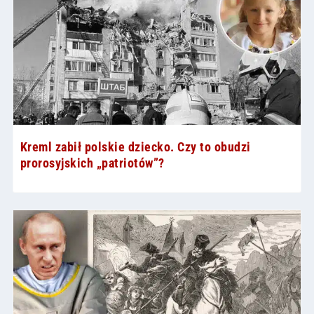
Kreml zabił polskie dziecko. Czy to obudzi
prorosyjskich „patriotów”?