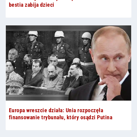
bestia zabija dzieci
Europa wreszcie działa: Unia rozpoczęła
finansowanie trybunału, który osądzi Putina