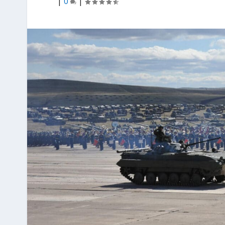
|
0
|