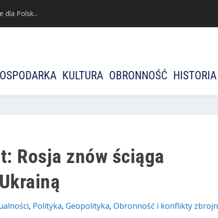
dla Polsk...
OSPODARKA
KULTURA
OBRONNOŚĆ
HISTORIA
t: Rosja znów ściąga
 Ukrainą
ualności
,
Polityka
,
Geopolityka
,
Оbronność i konflikty zbroj