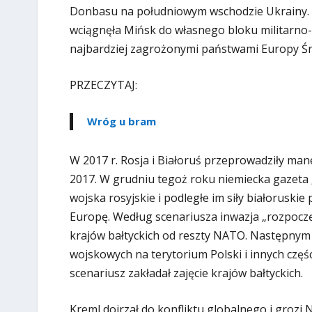
Donbasu na południowym wschodzie Ukrainy. Op
wciągnęła Mińsk do własnego bloku militarno-po
najbardziej zagrożonymi państwami Europy Ś
PRZECZYTAJ:
Wróg u bram
W 2017 r. Rosja i Białoruś przeprowadziły m
2017. W grudniu tegoż roku niemiecka gazeta „
wojska rosyjskie i podległe im siły białorus
Europę. Według scenariusza inwazja „rozpoczęł
krajów bałtyckich od reszty NATO. Następnym k
wojskowych na terytorium Polski i innych częśc
scenariusz zakładał zajęcie krajów bałtyckich.
Kreml dojrzał do konfliktu globalnego i grozi