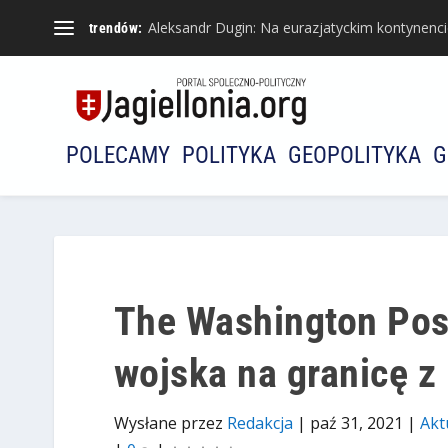
Aleksandr Dugin: Na eurazjatyckim kontynencie 
trendów:
POLECAMY
POLITYKA
GEOPOLITYKA
G
The Washington Pos
wojska na granicę z
Wysłane przez
Redakcja
|
paź 31, 2021
|
Akt