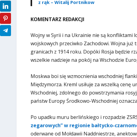
z rąk – Witalij Portnikow
KOMENTARZ REDAKCJI
Wojny w Syrii i na Ukrainie nie są konfliktami l
wojskowych przeciwko Zachodowi. Wojna już 
granicach z 1914 roku. Dopóki Rosja będzie rz
wszelkie nadzieje na pokój na Wschodzie Euro
Moskwa boi się wzmocnienia wschodniej flank
Międzymorza. Kreml usiłuje za wszelką cenę 
Wschodniej, zdolnego do powstrzymania rosyjs
państw Europy Środkowo-Wschodniej oznaczał
Po upadku muru berlińskiego i rozpadzie ZSR
zegarowych” w regionie bałtycko-czarnom
oderwane od Mołdawii Naddniestrze, anektow