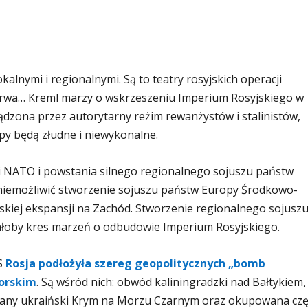
okalnymi i regionalnymi. Są to teatry rosyjskich operacji
trwa… Kreml marzy o wskrzeszeniu Imperium Rosyjskiego w
ądzona przez autorytarny reżim rewanżystów i stalinistów,
py będą złudne i niewykonalne.
i NATO i powstania silnego regionalnego sojuszu państw
uniemożliwić stworzenie sojuszu państw Europy Środkowo-
kiej ekspansji na Zachód. Stworzenie regionalnego sojusz
oby kres marzeń o odbudowie Imperium Rosyjskiego.
S
Rosja podłożyła szereg geopolitycznych „bomb
orskim
. Są wśród nich: obwód kaliningradzki nad Bałtykiem,
any ukraiński Krym na Morzu Czarnym oraz okupowana czę