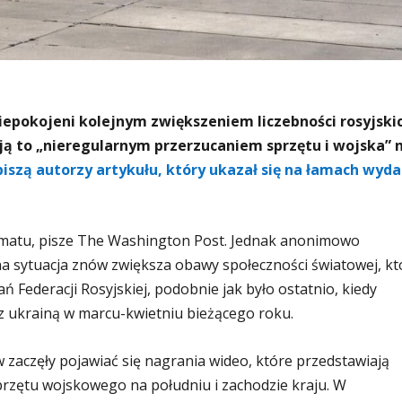
iepokojeni kolejnym zwiększeniem liczebności rosyjski
ją to „nieregularnym przerzucaniem sprzętu i wojska” 
piszą autorzy artykułu, który ukazał się na łamach wyda
ematu, pisze The Washington Post. Jednak anonimowo
na sytuacja znów zwiększa obawy społeczności światowej, kt
ań Federacji Rosyjskiej, podobnie jak było ostatnio, kiedy
z ukrainą w marcu-kwietniu bieżącego roku.
w zaczęły pojawiać się nagrania wideo, które przedstawiają
sprzętu wojskowego na południu i zachodzie kraju. W