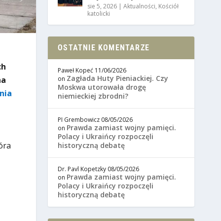
sie 5, 2026
|
Aktualności
,
Kościół
katolicki
OSTATNIE KOMENTARZE
ch
Paweł Kopeć
11/06/2026
Zagłada Huty Pieniackiej. Czy
na
on
Moskwa utorowała drogę
nia
niemieckiej zbrodni?
PI Grembowicz
08/05/2026
Prawda zamiast wojny pamięci.
on
Polacy i Ukraińcy rozpoczęli
óra
historyczną debatę
Dr. Pavl Kopetzky
08/05/2026
Prawda zamiast wojny pamięci.
on
Polacy i Ukraińcy rozpoczęli
historyczną debatę