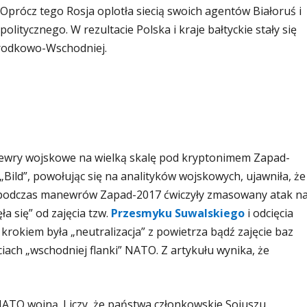
rócz tego Rosja oplotła siecią swoich agentów Białoruś i
litycznego. W rezultacie Polska i kraje bałtyckie stały się
rodkowo-Wschodniej.
anewry wojskowe na wielką skalę pod kryptonimem Zapad-
Bild”, powołując się na analityków wojskowych, ujawniła, że
kie podczas manewrów Zapad-2017 ćwiczyły zmasowany atak n
a się” od zajęcia tzw.
Przesmyku Suwalskiego
i odcięcia
rokiem była „neutralizacja” z powietrza bądź zajęcie baz
iach „wschodniej flanki” NATO. Z artykułu wynika, że
 NATO wojną. Liczy, że państwa członkowskie Sojuszu