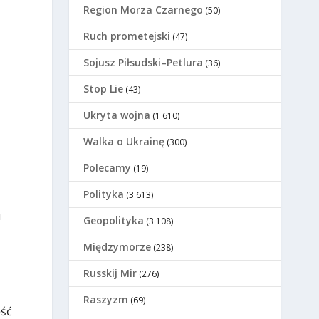
Region Morza Czarnego
(50)
Ruch prometejski
(47)
Sojusz Piłsudski–Petlura
(36)
Stop Lie
(43)
Ukryta wojna
(1 610)
Walka o Ukrainę
(300)
Polecamy
(19)
Polityka
(3 613)
u
Geopolityka
(3 108)
Międzymorze
(238)
Russkij Mir
(276)
Raszyzm
(69)
ść