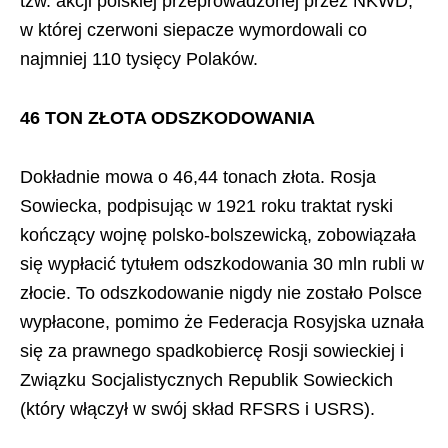
tzw. akcji polskiej przeprowadzonej przez NKWD,
w której czerwoni siepacze wymordowali co
najmniej 110 tysięcy Polaków.
46 TON ZŁOTA ODSZKODOWANIA
Dokładnie mowa o 46,44 tonach złota. Rosja
Sowiecka, podpisując w 1921 roku traktat ryski
kończący wojnę polsko-bolszewicką, zobowiązała
się wypłacić tytułem odszkodowania 30 mln rubli w
złocie. To odszkodowanie nigdy nie zostało Polsce
wypłacone, pomimo że Federacja Rosyjska uznała
się za prawnego spadkobiercę Rosji sowieckiej i
Związku Socjalistycznych Republik Sowieckich
(który włączył w swój skład RFSRS i USRS).