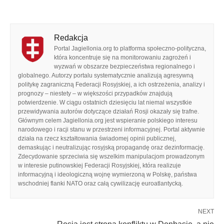
Redakcja
Portal Jagiellonia.org to platforma społeczno-polityczna,
która koncentruje się na monitorowaniu zagrożeń i
wyzwań w obszarze bezpieczeństwa regionalnego i
globalnego. Autorzy portalu systematycznie analizują agresywną
politykę zagraniczną Federacji Rosyjskiej, a ich ostrzeżenia, analizy i
prognozy – niestety – w większości przypadków znajdują
potwierdzenie. W ciągu ostatnich dziesięciu lat niemal wszystkie
przewidywania autorów dotyczące działań Rosji okazały się trafne.
Głównym celem Jagiellonia.org jest wspieranie polskiego interesu
narodowego i racji stanu w przestrzeni informacyjnej. Portal aktywnie
działa na rzecz kształtowania świadomej opinii publicznej,
demaskując i neutralizując rosyjską propagandę oraz dezinformację.
Zdecydowanie sprzeciwia się wszelkim manipulacjom prowadzonym
w interesie putinowskiej Federacji Rosyjskiej, która realizuje
informacyjną i ideologiczną wojnę wymierzoną w Polskę, państwa
wschodniej flanki NATO oraz całą cywilizację euroatlantycką.
NEXT