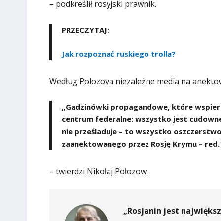
– podkreślił rosyjski prawnik.
PRZECZYTAJ:
Jak rozpoznać ruskiego trolla?
Według Polozova niezależne media na anektow
„Gadzinówki propagandowe, które wspieraj
centrum federalne: wszystko jest cudowne; 
nie prześladuje – to wszystko oszczerstw
zaanektowanego przez Rosję Krymu – red.)
– twierdzi Nikołaj Połozow.
„Rosjanin jest najwięks