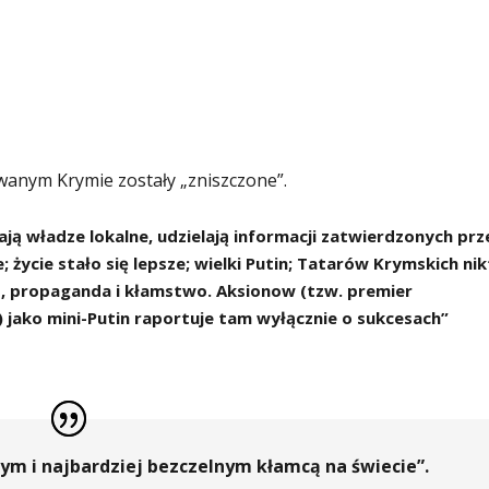
anym Krymie zostały „zniszczone”.
ą władze lokalne, udzielają informacji zatwierdzonych prz
życie stało się lepsze; wielki Putin; Tatarów Krymskich nik
o, propaganda i kłamstwo. Aksionow (tzw. premier
 jako mini-Putin raportuje tam wyłącznie o sukcesach”
zym i najbardziej bezczelnym kłamcą na świecie”.