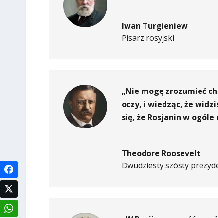
Iwan Turgieniew
Pisarz rosyjski
„Nie mogę zrozumieć cha
oczy, i wiedząc, że widz
się, że Rosjanin w ogóle 
Theodore Roosevelt
Dwudziesty szósty prezyd