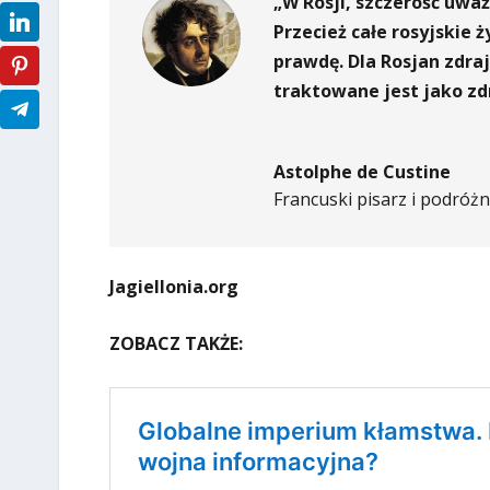
„W Rosji, szczerość uważ
Przecież całe rosyjskie
prawdę. Dla Rosjan zdraj
traktowane jest jako zd
Astolphe de Custine
Francuski pisarz i podróżn
Jagiellonia.org
ZOBACZ TAKŻE: