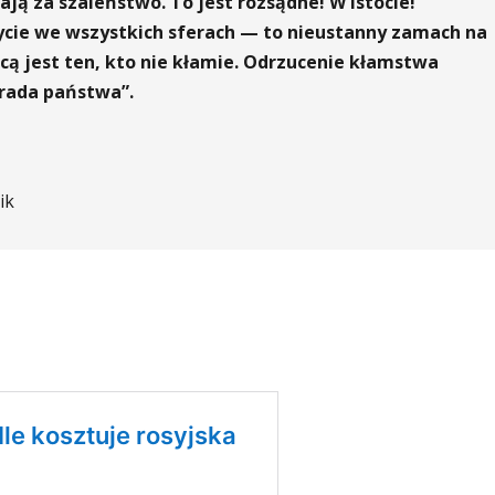
ają za szaleństwo. To jest rozsądne! W istocie!
 życie we wszystkich sferach — to nieustanny zamach na
cą jest ten, kto nie kłamie. Odrzucenie kłamstwa
rada państwa”.
ik