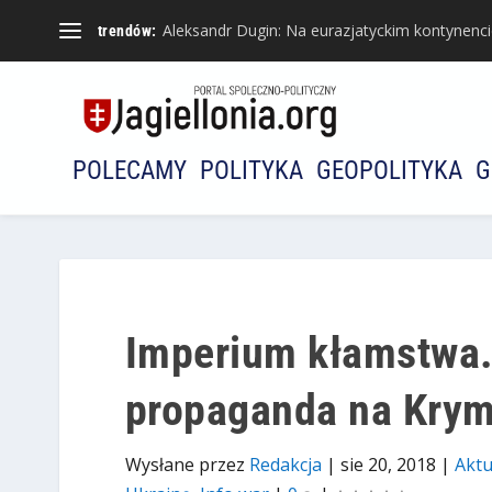
Aleksandr Dugin: Na eurazjatyckim kontynencie 
trendów:
POLECAMY
POLITYKA
GEOPOLITYKA
G
Imperium kłamstwa
propaganda na Krym
Wysłane przez
Redakcja
|
sie 20, 2018
|
Aktu