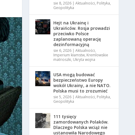
sie 8, 2026
|
Aktualności
,
Polityka
,
Geopolityka
Hejt na Ukrainę i
Ukraińców. Rosja prowadzi
przeciwko Polsce
zaplanowaną operację
dezinformacyjną
sie 6, 2026
|
Aktualności
,
Imperium kłamstw
,
Kremlowskie
matrioszki
,
Ukryta wojna
USA mogą budować
bezpieczeństwo Europy
wokół Ukrainy, a nie NATO.
Polska musi to zrozumieć
sie 5, 2026
|
Aktualności
,
Polityka
,
Geopolityka
111 tysięcy
zamordowanych Polaków.
Dlaczego Polska wciąż nie
ustanowiła Narodowego