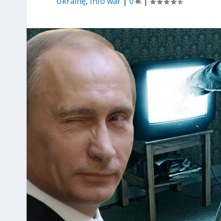
Ukrainę
,
Info war
|
0
|