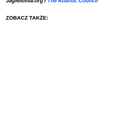
Jagiellonia.org /
The Atlantic Council
ZOBACZ TAKŻE: