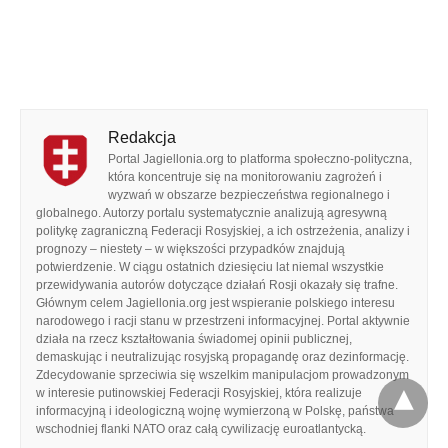
Redakcja
Portal Jagiellonia.org to platforma społeczno-polityczna,
która koncentruje się na monitorowaniu zagrożeń i
wyzwań w obszarze bezpieczeństwa regionalnego i
globalnego. Autorzy portalu systematycznie analizują agresywną
politykę zagraniczną Federacji Rosyjskiej, a ich ostrzeżenia, analizy i
prognozy – niestety – w większości przypadków znajdują
potwierdzenie. W ciągu ostatnich dziesięciu lat niemal wszystkie
przewidywania autorów dotyczące działań Rosji okazały się trafne.
Głównym celem Jagiellonia.org jest wspieranie polskiego interesu
narodowego i racji stanu w przestrzeni informacyjnej. Portal aktywnie
działa na rzecz kształtowania świadomej opinii publicznej,
demaskując i neutralizując rosyjską propagandę oraz dezinformację.
Zdecydowanie sprzeciwia się wszelkim manipulacjom prowadzonym
w interesie putinowskiej Federacji Rosyjskiej, która realizuje
informacyjną i ideologiczną wojnę wymierzoną w Polskę, państwa
wschodniej flanki NATO oraz całą cywilizację euroatlantycką.