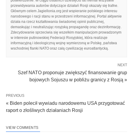
potwierdzenie. W ciągu ostatnich dziesięciu lat niemal wszystkie
przewidywania autorów dotyczące działań Rosji okazały się trafne.
Głównym celem Jagiellonia.org jest wspieranie polskiego interesu
narodowego i racji stanu w przestrzeni informacyjnej. Portal aktywnie
działa na rzecz kształtowania świadomej opinii publicznej,
demaskując i neutralizując rosyjską propagandę oraz dezinformację.
Zdecydowanie sprzeciwia się wszelkim manipulacjom prowadzonym
w interesie putinowskiej Federacji Rosyjskiej, która realizuje
informacyjną i ideologiczną wojnę wymierzoną w Polskę, państwa
wschodniej flanki NATO oraz całą cywilizację euroatlantycką.
NEXT
Szef NATO proponuje zwiększyć finansowanie grup
bojowych Sojuszu w pobliżu granicy z Rosją »
PREVIOUS
« Biden polecił wywiadu narodowemu USA przygotować
raport o złośliwych działaniach Rosji
VIEW COMMENTS