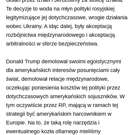
Golan przez Izrael i Jerozolimy za stolicę Izraela.
Te decyzje to woda na młyn polityki rosyjskiej
legitymizujące jej dotychczasowe, wrogie działania
wobec Ukrainy. A idąc dalej, były akceptacją
rozbójnictwa międzynarodowego i akceptacją
arbitralności w sferze bezpieczeństwa.
Donald Trump demolował swoimi egoistycznymi
dla amerykańskich interesów posunięciami cały
świat, demolował relacje międzynarodowe,
oczekując poniesienia kosztów tej polityki przez
dotychczasowych amerykańskich sojuszników. W
tym oczywiście przez RP, mającą w ramach tej
strategii być amerykańskim harcownikiem w
Europie. Na to, że taką rolę narzędzia i
ewentualnego kozła ofiarnego mieliśmy