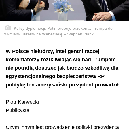
Kulisy dyplomacji. Putin próbuje przekonać Trumpa do
wymiany Ukrainy na Wenezuelę – Stephen Blank
W Polsce niektórzy, inteligentni raczej
komentatorzy roztkliwiając się nad Trumpem
nie potrafią dostrzec jak bardzo szkodliwą dla
egzystencjonalnego bezpieczeństwa RP
politykę ten amerykański prezydent prowadził
.
Piotr Karwecki
Publicysta
Czym innym jest prowadzenie polityki prezydenta