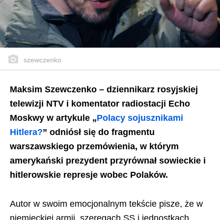
szewczenko
Maksim Szewczenko – dziennikarz rosyjskiej
telewizji NTV i komentator radiostacji Echo
Moskwy w artykule „
Polacy sojusznikami
Hitlera?
” odniósł się do fragmentu
warszawskiego przemówienia, w którym
amerykański prezydent przyrównał sowieckie i
hitlerowskie represje wobec Polaków.
Autor w swoim emocjonalnym tekście pisze, że w
niemieckiej armii, szeregach SS i jednostkach