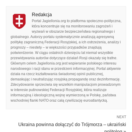
Redakcja
Portal Jagiellonia.org to platforma społeczno-polityczna,
która koncentruje się na monitorowaniu zagrożeń i
wyzwań w obszarze bezpieczeństwa regionalnego i
globalnego. Autorzy portalu systematycznie analizują agresywną
politykę zagraniczną Federacji Rosyjskiej, a ich ostrzeżenia, analizy i
prognozy – niestety – w większości przypadków znajdują
potwierdzenie. W ciągu ostatnich dziesięciu lat niemal wszystkie
przewidywania autorów dotyczące działań Rosji okazały się trafne.
Głównym celem Jagiellonia.org jest wspieranie polskiego interesu
narodowego i racji stanu w przestrzeni informacyjnej. Portal aktywnie
działa na rzecz kształtowania świadomej opinii publicznej,
demaskując i neutralizując rosyjską propagandę oraz dezinformację.
Zdecydowanie sprzeciwia się wszelkim manipulacjom prowadzonym
w interesie putinowskiej Federacji Rosyjskiej, która realizuje
informacyjną i ideologiczną wojnę wymierzoną w Polskę, państwa
wschodniej flanki NATO oraz całą cywilizację euroatlantycką.
NEXT
Ukraina powinna dołączyć do Trójmorza – ukraiński
politolog »