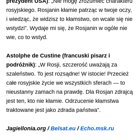
prezydent USA)
: „Nie mogę zrozumieć charakteru
rosyjskiego. Rosjanin kłamie patrząc w twoje oczy,
i wiedząc, że widzisz to kłamstwo, on wcale się nie
wstydzi”. Wydaje mi się, że Rosjanin w ogóle nie
wie, co to wstyd.
Astolphe de Custine (francuski pisarz i
podróżnik)
: „W Rosji, szczerość uważają za
szaleństwo. To jest rozsądne! W istocie! Przecież
całe rosyjskie życie we wszystkich sferach — to
nieustanny zamach na prawdę. Dla Rosjan zdrajcą
jest ten, kto nie kłamie. Odrzucenie kłamstwa
traktowane jest jako zdrada państwa”.
Jagiellonia.org /
Belsat.eu
/
Echo.msk.ru