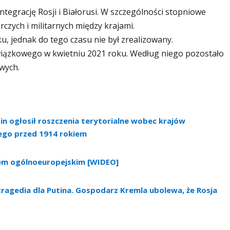
tegrację Rosji i Białorusi. W szczególności stopniowe
czych i militarnych między krajami.
ku, jednak do tego czasu nie był zrealizowany.
wiązkowego w kwietniu 2021 roku. Według niego pozostało
wych.
n ogłosił roszczenia terytorialne wobec krajów
ego przed 1914 rokiem
arem ogólnoeuropejskim [WIDEO]
agedia dla Putina. Gospodarz Kremla ubolewa, że ​​Rosja