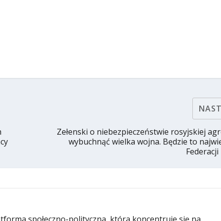
NAS
h
Zełenski o niebezpieczeństwie rosyjskiej agr
cy
wybuchnąć wielka wojna. Będzie to najwi
Federacji
latforma społeczno-polityczna, która koncentruje się na