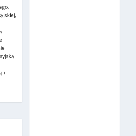
ego.
jskiej,
w
e
ie
osyjską
ą i