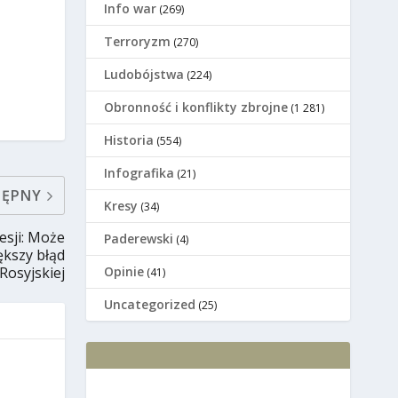
Info war
(269)
Terroryzm
(270)
Ludobójstwa
(224)
Оbronność i konflikty zbrojne
(1 281)
Historia
(554)
Infografika
(21)
TĘPNY
Kresy
(34)
esji: Może
Paderewski
(4)
ększy błąd
Opinie
 Rosyjskiej
(41)
Uncategorized
(25)