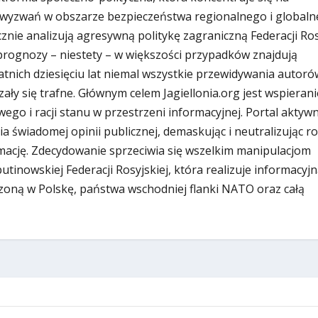
wyzwań w obszarze bezpieczeństwa regionalnego i globaln
znie analizują agresywną politykę zagraniczną Federacji Rosy
i prognozy – niestety – w większości przypadków znajdują
atnich dziesięciu lat niemal wszystkie przewidywania autoró
zały się trafne. Głównym celem Jagiellonia.org jest wspierani
ego i racji stanu w przestrzeni informacyjnej. Portal aktywn
ia świadomej opinii publicznej, demaskując i neutralizując r
ację. Zdecydowanie sprzeciwia się wszelkim manipulacjom
inowskiej Federacji Rosyjskiej, która realizuje informacyjn
zoną w Polskę, państwa wschodniej flanki NATO oraz całą