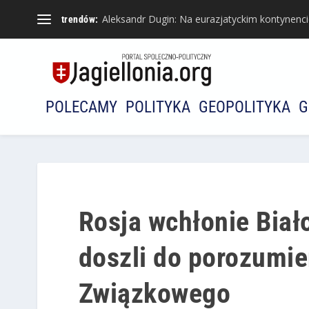
Aleksandr Dugin: Na eurazjatyckim kontynencie 
trendów:
POLECAMY
POLITYKA
GEOPOLITYKA
G
Rosja wchłonie Biał
doszli do porozumie
Związkowego