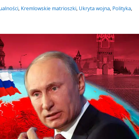
ualności
,
Kremlowskie matrioszki
,
Ukryta wojna
,
Polityka
,