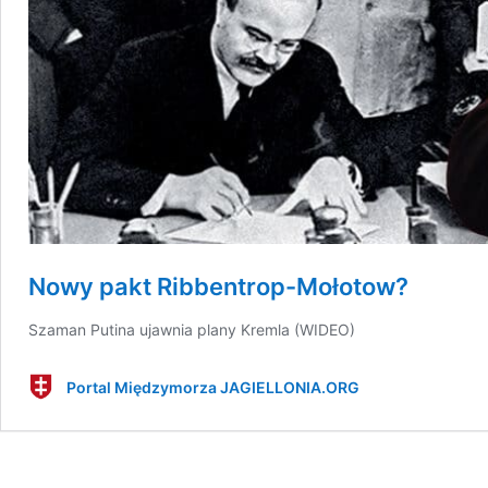
Nowy pakt Ribbentrop-Mołotow?
Szaman Putina ujawnia plany Kremla (WIDEO)
Portal Międzymorza JAGIELLONIA.ORG