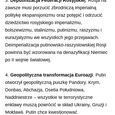
3.
Deputinizacja Federacji Rosyjskie
j. Rosja na
zawsze musi porzucić zbrodniczą imperialną
politykę ekspansjonizmu oraz potępić i odrzucić
dziedzictwo rosyjskiego imperializmu,
bolszewizmu, stalinizmu, putinizmu, raszyzmu i
eurazjatyzmu we wszystkich jego przejawach.
Deimperializacja putinowsko-raszystowskiej Rosji
powinna być wzorowana na denazyfikacji Niemiec
po II wojnie światowej.
4.
Geopolityczna transformacja Euroazji
. Putin
otworzył geopolityczną puszkę Pandory. Krym,
Donbas, Abchazja, Osetia Południowa,
Naddniestrze – wszystkie te terrorystyczne
enklawy muszą powrócić w skład Ukrainy, Gruzji i
Mołdawii. Putin chce kwestionować