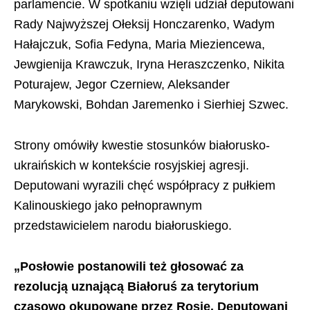
parlamencie. W spotkaniu wzięli udział deputowani
Rady Najwyższej Ołeksij Honczarenko, Wadym
Hałajczuk, Sofia Fedyna, Maria Mieziencewa,
Jewgienija Krawczuk, Iryna Heraszczenko, Nikita
Poturajew, Jegor Czerniew, Aleksander
Marykowski, Bohdan Jaremenko i Sierhiej Szwec.
Strony omówiły kwestie stosunków białorusko-
ukraińskich w kontekście rosyjskiej agresji.
Deputowani wyrazili chęć współpracy z pułkiem
Kalinouskiego jako pełnoprawnym
przedstawicielem narodu białoruskiego.
„Posłowie postanowili też głosować za
rezolucją uznającą Białoruś za terytorium
czasowo okupowane przez Rosję. Deputowani