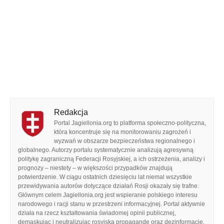
Redakcja
Portal Jagiellonia.org to platforma społeczno-polityczna,
która koncentruje się na monitorowaniu zagrożeń i
wyzwań w obszarze bezpieczeństwa regionalnego i
globalnego. Autorzy portalu systematycznie analizują agresywną
politykę zagraniczną Federacji Rosyjskiej, a ich ostrzeżenia, analizy i
prognozy – niestety – w większości przypadków znajdują
potwierdzenie. W ciągu ostatnich dziesięciu lat niemal wszystkie
przewidywania autorów dotyczące działań Rosji okazały się trafne.
Głównym celem Jagiellonia.org jest wspieranie polskiego interesu
narodowego i racji stanu w przestrzeni informacyjnej. Portal aktywnie
działa na rzecz kształtowania świadomej opinii publicznej,
demaskując i neutralizując rosyjską propagandę oraz dezinformację.