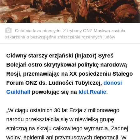
Ostatnia faza etnocydu. Z trybuny ONZ Moskwa została
oskarżona o bezwzględne zniszczenie rdzennych ludów
Główny starszy erzjański (injazor) Syreś
Bolejań ostro skrytykował politykę narodową
Rosji, przemawiając na XX posiedzeniu Stałego
Forum ONZ ds. Ludności Tubylczej,
donosi
Guildhall
powołując się na
Idel.Realie
.
„W ciągu ostatnich 30 lat Erzja z milionowego
narodu przekształciła się w niewielką grupę
etniczną na skraju całkowitego wymarcia. Żadnej
wojny, epidemii ani przymusowych deportacji. W