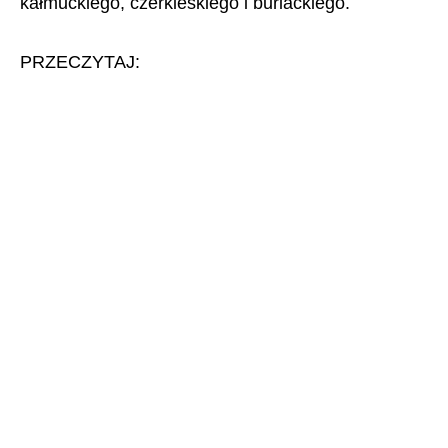
kałmuckiego, czerkieskiego i buriackiego.
PRZECZYTAJ: