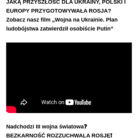
JAKĄ PRZYSZŁOŚĆ DLA UKRAINY, POLSKI I
EUROPY PRZYGOTOWYWAŁA ROSJA?
Zobacz nasz film „Wojna na Ukrainie. Plan
ludobójstwa zatwierdził osobiście Putin”
Nadchodzi III wojna światowa❓
BEZKARNOŚĆ ROZZUCHWALA ROSJĘ❗️