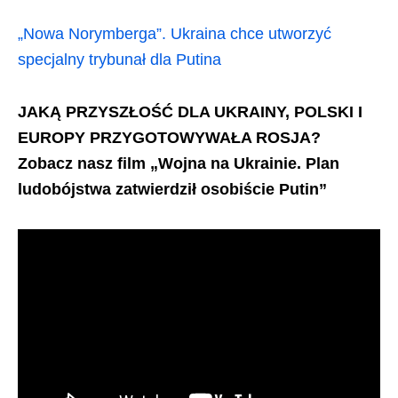
„Nowa Norymberga”. Ukraina chce utworzyć
specjalny trybunał dla Putina
JAKĄ PRZYSZŁOŚĆ DLA UKRAINY, POLSKI I
EUROPY PRZYGOTOWYWAŁA ROSJA?
Zobacz nasz film „Wojna na Ukrainie. Plan
ludobójstwa zatwierdził osobiście Putin”