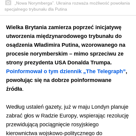
„Nowa Norymberga”. Ukraina rozważa możliwość powołania
specjalnego trybunału dla Putina
Wielka Brytania zamierza poprzeć inicjatywę
utworzenia międzynarodowego trybunału do
osądzenia Władimira Putina, wzorowanego na
procesie norymberskim – mimo sprzeciwu ze
strony prezydenta USA Donalda Trumpa.
Poinformował o tym dziennik „The Telegraph”
,
powołując się na dobrze poinformowane
źródła
.
Według ustaleń gazety, już w maju Londyn planuje
zabrać głos w Radzie Europy, wspierając rezolucję
przewidującą pociągnięcie rosyjskiego
kierownictwa wojskowo-politycznego do