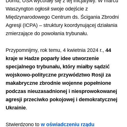
Domu, USA wycofały się z tej inicjatywy. W marcu
Waszyngton ogłosił swoje odejście z
Międzynarodowego Centrum ds. Ścigania Zbrodni
Agresji (ICPA) – struktury koordynującej działania
zmierzające do powołania trybunału.
Przypomnijmy, rok temu, 4 kwietnia 2024 r.,
44
kraje w Hadze poparły idee utworzenie
specjalnego trybunału, który miałby sądzić
wojskowo-polityczne przywództwo Rosji za
makabryczne zbrodnie wojenne popełnione
podczas nieuzasadnionej i niesprowokowanej
agresji przeciwko pokojowej i demokratycznej
Ukrainie
.
Stwierdzono to
w oświadczeniu rządu