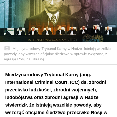
Międzynarodowy Trybunał Karny w Hadze: Istnieją wszelkie
powody, aby wszcząć oficjalne śledztwo w sprawie związanej z
agresją Rosji na Ukrainę
Międzynarodowy Trybunał Karny (ang.
International Criminal Court, ICC) ds. zbrodni
przeciwko ludzkości, zbrodni wojennych,
ludobójstwa oraz zbrodni agresji w Hadze
stwierdził, że istnieją wszelkie powody, aby
wszcząć oficjalne śledztwo przeciwko Rosji w