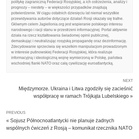
politykę zagraniczną Federacji Rosyjskiej, a ich ostrzeżenia, analizy i
prognozy – niestety – w większości przypadków znajdują
potwierdzenie. W ciągu ostatnich dziesięciu lat niemal wszystkie
przewidywania autorów dotyczące działań Rosji okazały się trafne.
Głównym celem Jagiellonia.org jest wspieranie polskiego interesu
narodowego i racji stanu w przestrzeni informacyjnej. Portal aktywnie
działa na rzecz kształtowania świadomej opinii publicznej,
demaskując i neutralizując rosyjską propagandę oraz dezinformację.
Zdecydowanie sprzeciwia się wszelkim manipulacjom prowadzonym
w interesie putinowskiej Federacji Rosyjskiej, która realizuje
informacyjną i ideologiczną wojnę wymierzoną w Polskę, państwa
wschodniej flanki NATO oraz całą cywilizację euroatlantycką.
NEXT
Międzymorze. Ukraina i Litwa zgodziły się zacieśnić
współpracę w ramach Trójkąta Lubelskiego »
PREVIOUS
« Sojusz Północnoatlantycki nie planuje żadnych
wspólnych ćwiczeń z Rosją – komunikat rzecznika NATO