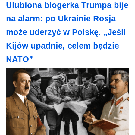
Ulubiona blogerka Trumpa bije
na alarm: po Ukrainie Rosja
może uderzyć w Polskę. „Jeśli
Kijów upadnie, celem będzie
NATO”