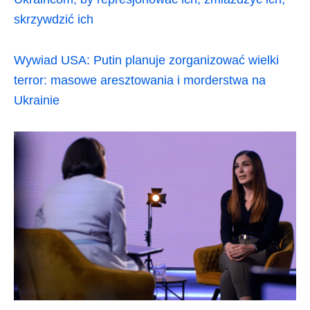
skrzywdzić ich
Wywiad USA: Putin planuje zorganizować wielki
terror: masowe aresztowania i morderstwa na
Ukrainie