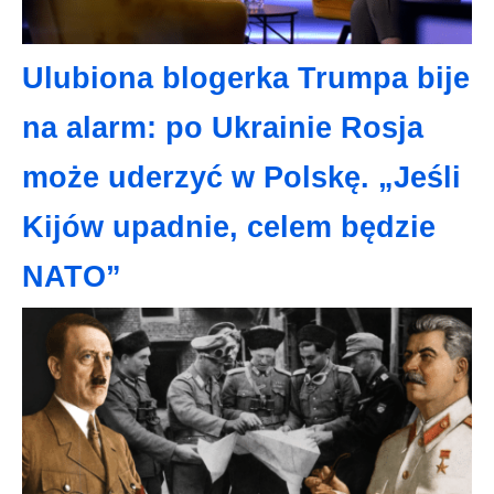
Ulubiona blogerka Trumpa bije
na alarm: po Ukrainie Rosja
może uderzyć w Polskę. „Jeśli
Kijów upadnie, celem będzie
NATO”