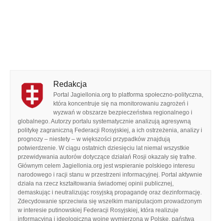
Redakcja
Portal Jagiellonia.org to platforma społeczno-polityczna,
która koncentruje się na monitorowaniu zagrożeń i
wyzwań w obszarze bezpieczeństwa regionalnego i
globalnego. Autorzy portalu systematycznie analizują agresywną
politykę zagraniczną Federacji Rosyjskiej, a ich ostrzeżenia, analizy i
prognozy – niestety – w większości przypadków znajdują
potwierdzenie. W ciągu ostatnich dziesięciu lat niemal wszystkie
przewidywania autorów dotyczące działań Rosji okazały się trafne.
Głównym celem Jagiellonia.org jest wspieranie polskiego interesu
narodowego i racji stanu w przestrzeni informacyjnej. Portal aktywnie
działa na rzecz kształtowania świadomej opinii publicznej,
demaskując i neutralizując rosyjską propagandę oraz dezinformację.
Zdecydowanie sprzeciwia się wszelkim manipulacjom prowadzonym
w interesie putinowskiej Federacji Rosyjskiej, która realizuje
informacyjną i ideologiczną wojnę wymierzoną w Polskę, państwa