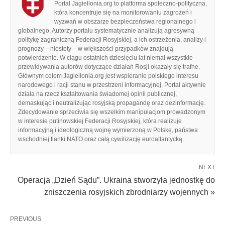
Portal Jagiellonia.org to platforma społeczno-polityczna,
która koncentruje się na monitorowaniu zagrożeń i
wyzwań w obszarze bezpieczeństwa regionalnego i
globalnego. Autorzy portalu systematycznie analizują agresywną
politykę zagraniczną Federacji Rosyjskiej, a ich ostrzeżenia, analizy i
prognozy – niestety – w większości przypadków znajdują
potwierdzenie. W ciągu ostatnich dziesięciu lat niemal wszystkie
przewidywania autorów dotyczące działań Rosji okazały się trafne.
Głównym celem Jagiellonia.org jest wspieranie polskiego interesu
narodowego i racji stanu w przestrzeni informacyjnej. Portal aktywnie
działa na rzecz kształtowania świadomej opinii publicznej,
demaskując i neutralizując rosyjską propagandę oraz dezinformację.
Zdecydowanie sprzeciwia się wszelkim manipulacjom prowadzonym
w interesie putinowskiej Federacji Rosyjskiej, która realizuje
informacyjną i ideologiczną wojnę wymierzoną w Polskę, państwa
wschodniej flanki NATO oraz całą cywilizację euroatlantycką.
NEXT
Operacja „Dzień Sądu”. Ukraina stworzyła jednostkę do
zniszczenia rosyjskich zbrodniarzy wojennych »
PREVIOUS