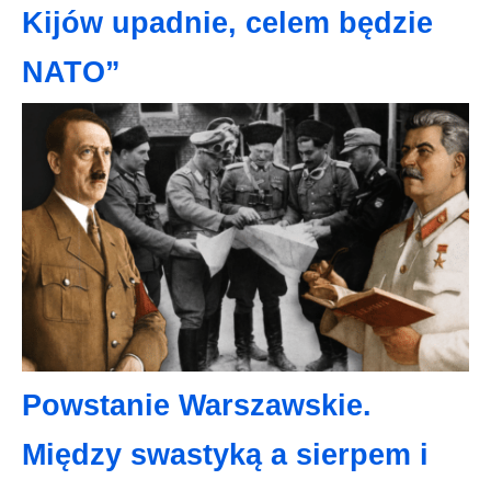
Kijów upadnie, celem będzie
NATO”
Powstanie Warszawskie.
Między swastyką a sierpem i