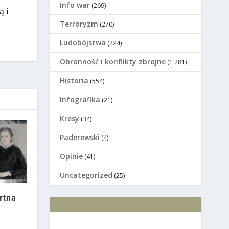
Info war
(269)
ą i
Terroryzm
(270)
Ludobójstwa
(224)
Оbronność i konflikty zbrojne
(1 281)
Historia
(554)
Infografika
(21)
Kresy
(34)
Paderewski
(4)
Opinie
(41)
Uncategorized
(25)
rtna