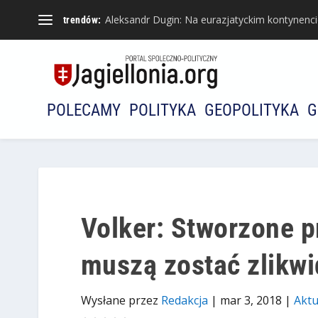
Aleksandr Dugin: Na eurazjatyckim kontynencie 
trendów:
POLECAMY
POLITYKA
GEOPOLITYKA
G
Volker: Stworzone p
muszą zostać zlikw
Wysłane przez
Redakcja
|
mar 3, 2018
|
Aktu