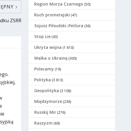
Region Morza Czarnego
(50)
TĘPNY
Ruch prometejski
(47)
padku ZSRR
Sojusz Piłsudski–Petlura
(36)
Stop Lie
(43)
Ukryta wojna
(1 610)
Walka o Ukrainę
(300)
Polecamy
(19)
ego.
Polityka
(3 613)
jskiej,
Geopolityka
(3 108)
w
Międzymorze
(238)
e
Russkij Mir
(276)
ie
osyjską
Raszyzm
(69)