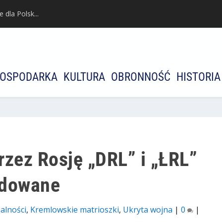
dla Polsk...
OSPODARKA
KULTURA
OBRONNOŚĆ
HISTORIA
rzez Rosję „DRL” i „ŁRL”
idowane
alności
,
Kremlowskie matrioszki
,
Ukryta wojna
|
0
|