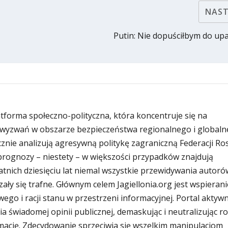
NAS
Putin: Nie dopuściłbym do u
latforma społeczno-polityczna, która koncentruje się na
wyzwań w obszarze bezpieczeństwa regionalnego i globaln
znie analizują agresywną politykę zagraniczną Federacji Rosy
i prognozy – niestety – w większości przypadków znajdują
atnich dziesięciu lat niemal wszystkie przewidywania autoró
zały się trafne. Głównym celem Jagiellonia.org jest wspierani
ego i racji stanu w przestrzeni informacyjnej. Portal aktywn
ia świadomej opinii publicznej, demaskując i neutralizując r
ację. Zdecydowanie sprzeciwia się wszelkim manipulacjom