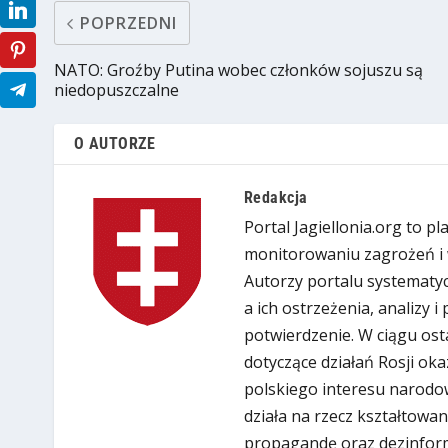
POPRZEDNI
NATO: Groźby Putina wobec członków sojuszu są
niedopuszczalne
O AUTORZE
Redakcja
Portal Jagiellonia.org to p
monitorowaniu zagrożeń i 
Autorzy portalu systematyc
a ich ostrzeżenia, analizy 
potwierdzenie. W ciągu ost
dotyczące działań Rosji oka
polskiego interesu narodow
działa na rzecz kształtowan
propagandę oraz dezinform