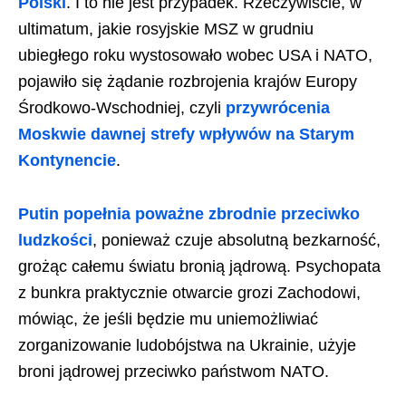
Polski
. I to nie jest przypadek. Rzeczywiście, w
ultimatum, jakie rosyjskie MSZ w grudniu
ubiegłego roku wystosowało wobec USA i NATO,
pojawiło się żądanie rozbrojenia krajów Europy
Środkowo-Wschodniej, czyli
przywrócenia
Moskwie dawnej strefy wpływów na Starym
Kontynencie
.
Putin popełnia poważne zbrodnie przeciwko
ludzkości
, ponieważ czuje absolutną bezkarność,
grożąc całemu światu bronią jądrową. Psychopata
z bunkra praktycznie otwarcie grozi Zachodowi,
mówiąc, że jeśli będzie mu uniemożliwiać
zorganizowanie ludobójstwa na Ukrainie, użyje
broni jądrowej przeciwko państwom NATO.