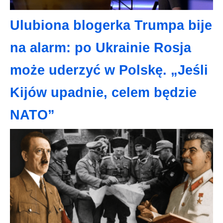
Ulubiona blogerka Trumpa bije
na alarm: po Ukrainie Rosja
może uderzyć w Polskę. „Jeśli
Kijów upadnie, celem będzie
NATO”