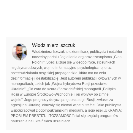
Włodzimierz Iszczuk
Włodzimierz Iszczuk to dziennikarz, publicysta i redaktor
naczelny portalu Jagiellonia.org oraz czasopisma „Głos
Polonii”. Specjalizuje się w geopolityce, stosunkach
międzynarodowych, wojnie informacyjno-psychologicznej oraz
przeciwdziałaniu rosyjskiej propagandzie, która ma na celu
dezinformację i destabilizację. Jest autorem publikacji cytowanych w
monografiach, takich jak „Wojna hybrydowa Rosji przeciwko
Ukrainie”, „Od cara do »cara«” oraz chińskiej monografii „Polityka
Rosji w Europie Środkowo-Wschodniej i jej wpływy po zimnej
wojnie”. Jego prognozy dotyczące geostrategii Rosji, zwłaszcza
agresji na Ukrainę, okazały się niemal w pełni trafne. Jako publicysta
współpracował z ogólnoukraińskimi mediami, a jego esej „UKRAINA:
PROBLEM PRESTIŻU I TOŻSAMOŚCI” stał się częścią programów
nauczania na ukraińskich uczelniach.