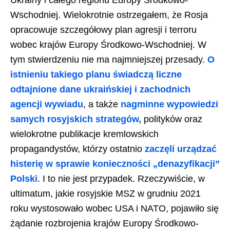
Ukrainy i całego regionu Europy Środkowo-
Wschodniej. Wielokrotnie ostrzegałem, że Rosja
opracowuje szczegółowy plan agresji i terroru
wobec krajów Europy Środkowo-Wschodniej. W
tym stwierdzeniu nie ma najmniejszej przesady.
O
istnieniu takiego planu świadczą liczne
odtajnione dane ukraińskiej i zachodnich
agencji wywiadu
, a także
nagminne wypowiedzi
samych rosyjskich strategów,
polityków oraz
wielokrotne publikacje kremlowskich
propagandystów, którzy ostatnio
zaczęli urządzać
histerię w sprawie konieczności „denazyfikacji”
Polski
. I to nie jest przypadek. Rzeczywiście, w
ultimatum, jakie rosyjskie MSZ w grudniu 2021
roku wystosowało wobec USA i NATO, pojawiło się
żądanie rozbrojenia krajów Europy Środkowo-