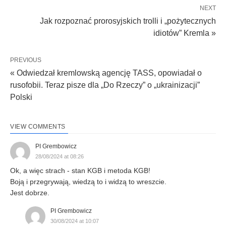
NEXT
Jak rozpoznać prorosyjskich trolli i „pożytecznych
idiotów” Kremla »
PREVIOUS
« Odwiedzał kremlowską agencję TASS, opowiadał o
rusofobii. Teraz pisze dla „Do Rzeczy” o „ukrainizacji”
Polski
VIEW COMMENTS
PI Grembowicz
28/08/2024 at 08:26
Ok, a więc strach - stan KGB i metoda KGB!
Boją i przegrywają, wiedzą to i widzą to wreszcie.
Jest dobrze.
PI Grembowicz
30/08/2024 at 10:07