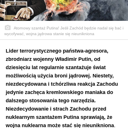
Atomowy szantaż Putina! Jeśli Zachód będzie nadal się bać i
wycofywać, wojna jądrowa stanie się nieunikniona
Lider terrorystycznego państwa-agresora,
zbrodniarz wojenny Władimir Putin, od
dziesięciu lat regularnie szantażuje świat
możliwością użycia broni jądrowej. Niestety,
niezdecydowana i tchórzliwa reakcja Zachodu
jedynie zachęca kremlowskiego maniaka do
dalszego stosowania tego narzędzia.
Niezdecydowanie i strach Zachodu przed
nuklearnym szantażem Putina sprawiają, że
wojna nuklearna może stać się nieunikniona
.