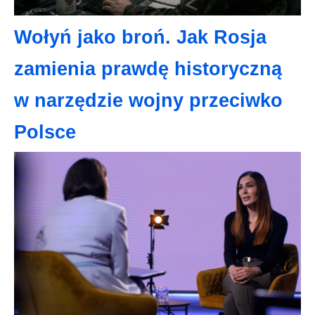
Wołyń jako broń. Jak Rosja
zamienia prawdę historyczną
w narzędzie wojny przeciwko
Polsce