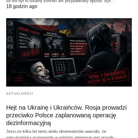
że nie był to lokalny konflikt ani przypadkowy epizod. Był…
18 godzin ago
AKTUALNOŚCI
Hejt na Ukrainę i Ukraińców. Rosja prowadzi
przeciwko Polsce zaplanowaną operację
dezinformacyjną
Jeszcze kilka lat temu wielu obserwatorów uważało, że
antyukraińska propaganda w polskim internecie jest przede