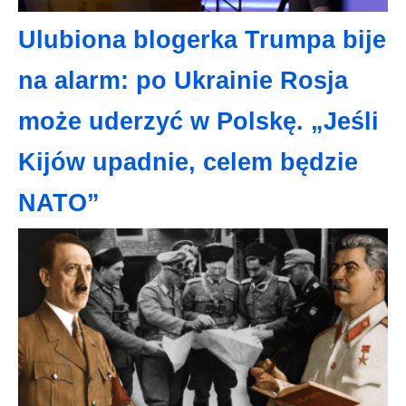
Ulubiona blogerka Trumpa bije
na alarm: po Ukrainie Rosja
może uderzyć w Polskę. „Jeśli
Kijów upadnie, celem będzie
NATO”