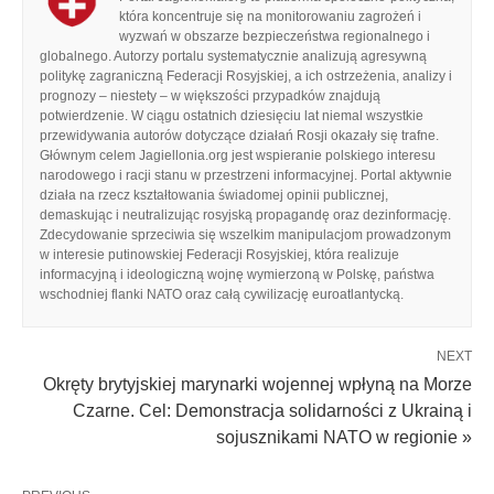
która koncentruje się na monitorowaniu zagrożeń i
wyzwań w obszarze bezpieczeństwa regionalnego i
globalnego. Autorzy portalu systematycznie analizują agresywną
politykę zagraniczną Federacji Rosyjskiej, a ich ostrzeżenia, analizy i
prognozy – niestety – w większości przypadków znajdują
potwierdzenie. W ciągu ostatnich dziesięciu lat niemal wszystkie
przewidywania autorów dotyczące działań Rosji okazały się trafne.
Głównym celem Jagiellonia.org jest wspieranie polskiego interesu
narodowego i racji stanu w przestrzeni informacyjnej. Portal aktywnie
działa na rzecz kształtowania świadomej opinii publicznej,
demaskując i neutralizując rosyjską propagandę oraz dezinformację.
Zdecydowanie sprzeciwia się wszelkim manipulacjom prowadzonym
w interesie putinowskiej Federacji Rosyjskiej, która realizuje
informacyjną i ideologiczną wojnę wymierzoną w Polskę, państwa
wschodniej flanki NATO oraz całą cywilizację euroatlantycką.
NEXT
Okręty brytyjskiej marynarki wojennej wpłyną na Morze
Czarne. Cel: Demonstracja solidarności z Ukrainą i
sojusznikami NATO w regionie »