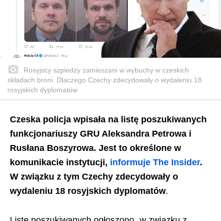
Rosyjscy szpiedzy zamieszani w wybuchy w czeskich
składach broni. Dlaczego Czechy zdecydowały o wydaleniu 18
rosyjskich dyplomatów
Czeska policja wpisała na listę poszukiwanych
funkcjonariuszy GRU Aleksandra Petrowa i
Rusłana Boszyrowa. Jest to określone w
komunikacie instytucji,
informuje The Insider
.
W związku z tym Czechy zdecydowały o
wydaleniu 18 rosyjskich dyplomatów
.
Listę poszukiwanych ogłoszono „w związku z