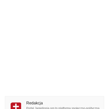
Redakcja
Portal Jagiellonia.org to platforma społeczno-polityczna,