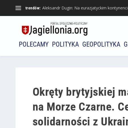
Aleksandr Dugin: Na eurazjatyckim kontynencie 
trendów:
POLECAMY
POLITYKA
GEOPOLITYKA
G
Okręty brytyjskiej 
na Morze Czarne. C
solidarności z Ukra