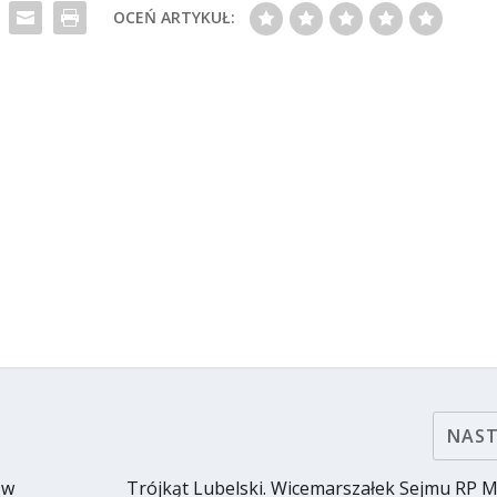
OCEŃ ARTYKUŁ:
NAS
 w
Trójkąt Lubelski. Wicemarszałek Sejmu RP 