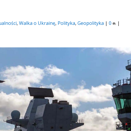
ualności
,
Walka o Ukrainę
,
Polityka
,
Geopolityka
|
0
|