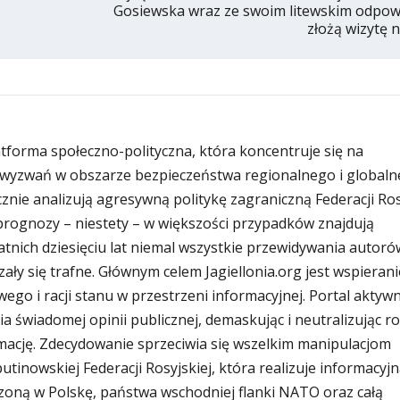
Gosiewska wraz ze swoim litewskim odpow
złożą wizytę 
latforma społeczno-polityczna, która koncentruje się na
wyzwań w obszarze bezpieczeństwa regionalnego i globaln
znie analizują agresywną politykę zagraniczną Federacji Rosy
i prognozy – niestety – w większości przypadków znajdują
atnich dziesięciu lat niemal wszystkie przewidywania autoró
zały się trafne. Głównym celem Jagiellonia.org jest wspierani
ego i racji stanu w przestrzeni informacyjnej. Portal aktywn
ia świadomej opinii publicznej, demaskując i neutralizując r
ację. Zdecydowanie sprzeciwia się wszelkim manipulacjom
inowskiej Federacji Rosyjskiej, która realizuje informacyjn
zoną w Polskę, państwa wschodniej flanki NATO oraz całą