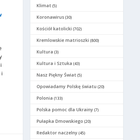
Klimat
(5)
w
Koronawirus
(30)
Kościół katolicki
(702)
Kremlowskie matrioszki
(800)
e
Kultura
(3)
y
Kultura i Sztuka
(43)
i
 i
Nasz Piękny Świat
(5)
Opowiadamy Polskę światu
(20)
Polonia
(133)
Polska pomoc dla Ukrainy
(7)
Pułapka Dmowskiego
(20)
Redaktor naczelny
(45)