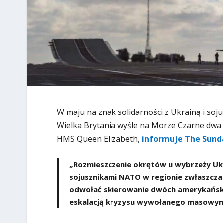
W maju na znak solidarności z Ukrainą i soj
Wielka Brytania wyśle ​​na Morze Czarne dwa
HMS Queen Elizabeth,
informuje The Sund
„Rozmieszczenie okrętów u wybrzeży Ukr
sojusznikami NATO w regionie zwłaszcza
odwołać skierowanie dwóch amerykański
eskalacją kryzysu wywołanego masowym