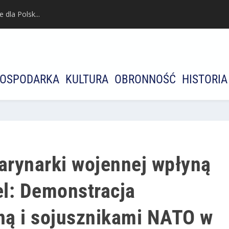
dla Polsk...
OSPODARKA
KULTURA
OBRONNOŚĆ
HISTORIA
marynarki wojennej wpłyną
el: Demonstracja
iną i sojusznikami NATO w