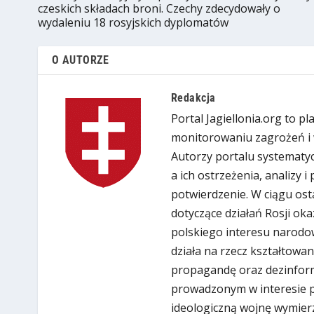
czeskich składach broni. Czechy zdecydowały o
wydaleniu 18 rosyjskich dyplomatów
O AUTORZE
Redakcja
Portal Jagiellonia.org to p
monitorowaniu zagrożeń i 
Autorzy portalu systematyc
a ich ostrzeżenia, analizy 
potwierdzenie. W ciągu ost
dotyczące działań Rosji oka
polskiego interesu narodow
działa na rzecz kształtowan
propagandę oraz dezinform
prowadzonym w interesie put
ideologiczną wojnę wymier