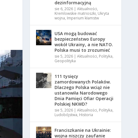
dezinformacyjną
sie 6, 2026
|
Aktualności
,
Kremlowskie matrioszki
,
Ukryta
wojna
,
Imperium kłamstw
USA mogą budować
bezpieczeństwo Europy
wokół Ukrainy, a nie NATO.
Polska musi to zrozumieć
sie 5, 2026
|
Aktualności
,
Polityka
,
Geopolityka
111 tysięcy
zamordowanych Polaków.
Dlaczego Polska wciąż nie
ustanowiła Narodowego
Dnia Pamięci Ofiar Operacji
Polskiej NKWD?
sie 5, 2026
|
Aktualności
,
Polityka
,
Ludobójstwa
,
Historia
Franciszkanie na Ukrainie:
wojna niszczy zaufanie