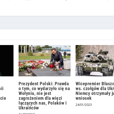
Prezydent Polski: Prawda
Wicepremier Błasz
ii
o tym, co wydarzyło się na
ws. czołgów dla Ukr
m
Wołyniu, nie jest
Niemcy otrzymały j
ście
zagrożeniem dla więzi
wniosek
łączących nas, Polaków i
24/01/2023
Ukraińców