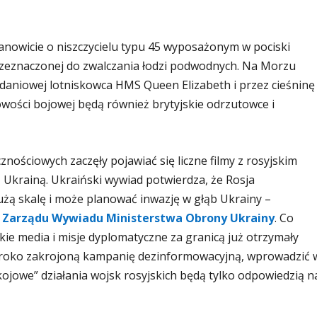
nowicie o niszczycielu typu 45 wyposażonym w pociski
 przeznaczonej do zwalczania łodzi podwodnych. Na Morzu
daniowej lotniskowca HMS Queen Elizabeth i przez cieśninę
wości bojowej będą również brytyjskie odrzutowce i
nościowych zaczęły pojawiać się liczne filmy z rosyjskim
Ukrainą. Ukraiński wywiad potwierdza, że ​​Rosja
użą skalę i może planować inwazję w głąb Ukrainy –
 Zarządu Wywiadu Ministerstwa Obrony Ukrainy
. Co
skie media i misje dyplomatyczne za granicą już otrzymały
roko zakrojoną kampanię dezinformowacyjną, wprowadzić 
ojowe” działania wojsk rosyjskich będą tylko odpowiedzią n