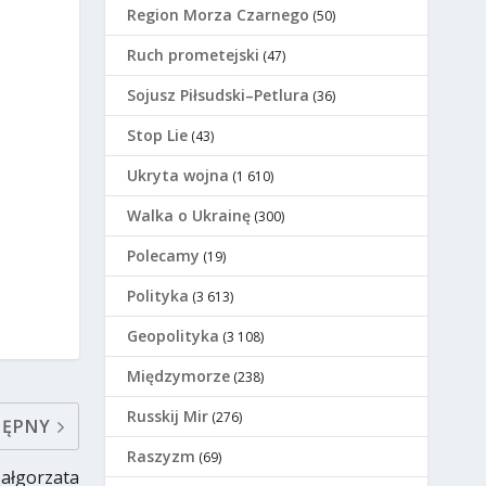
Region Morza Czarnego
(50)
Ruch prometejski
(47)
Sojusz Piłsudski–Petlura
(36)
Stop Lie
(43)
Ukryta wojna
(1 610)
Walka o Ukrainę
(300)
Polecamy
(19)
Polityka
(3 613)
Geopolityka
(3 108)
Międzymorze
(238)
Russkij Mir
(276)
TĘPNY
Raszyzm
(69)
Małgorzata