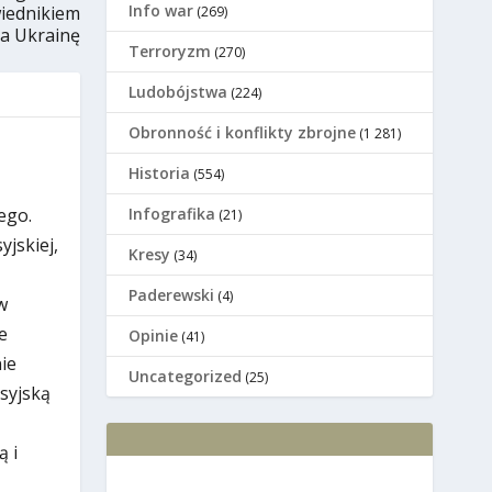
Info war
iednikiem
(269)
na Ukrainę
Terroryzm
(270)
Ludobójstwa
(224)
Оbronność i konflikty zbrojne
(1 281)
Historia
(554)
Infografika
ego.
(21)
jskiej,
Kresy
(34)
Paderewski
(4)
w
e
Opinie
(41)
ie
Uncategorized
(25)
osyjską
ą i