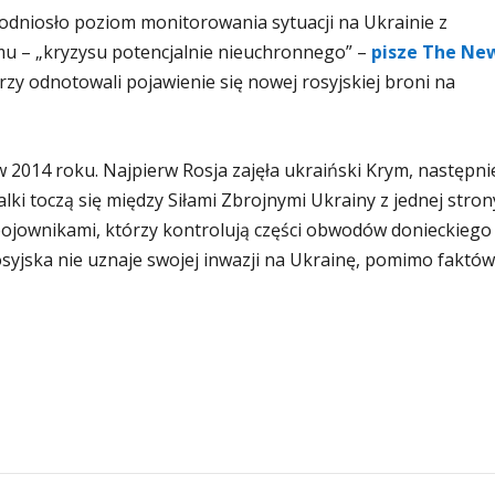
dniosło poziom monitorowania sytuacji na Ukrainie z
u – „kryzysu potencjalnie nieuchronnego” –
pisze The Ne
zy odnotowali pojawienie się nowej rosyjskiej broni na
w 2014 roku. Najpierw Rosja zajęła ukraiński Krym, następni
ki toczą się między Siłami Zbrojnymi Ukrainy z jednej stron
bojownikami, którzy kontrolują części obwodów donieckiego 
Rosyjska nie uznaje swojej inwazji na Ukrainę, pomimo faktów