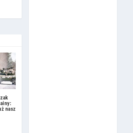
czak
ainy:
uż nasz