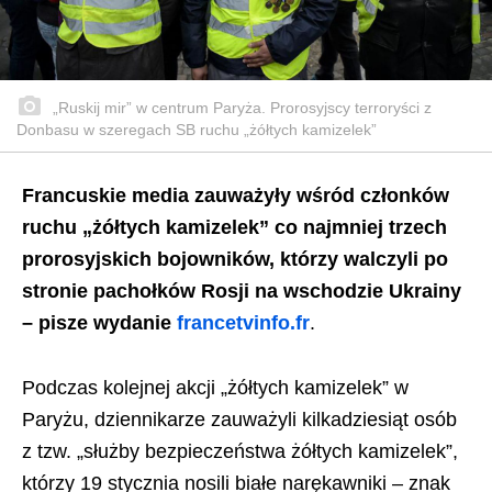
„Ruskij mir” w centrum Paryża. Prorosyjscy terroryści z
Donbasu w szeregach SB ruchu „żółtych kamizelek”
Francuskie media zauważyły wśród członków
ruchu „żółtych kamizelek” co najmniej trzech
prorosyjskich bojowników, którzy walczyli po
stronie pachołków Rosji na wschodzie Ukrainy
– pisze wydanie
francetvinfo.fr
.
Podczas kolejnej akcji „żółtych kamizelek” w
Paryżu, dziennikarze zauważyli kilkadziesiąt osób
z tzw. „służby bezpieczeństwa żółtych kamizelek”,
którzy 19 stycznia nosili białe narękawniki – znak