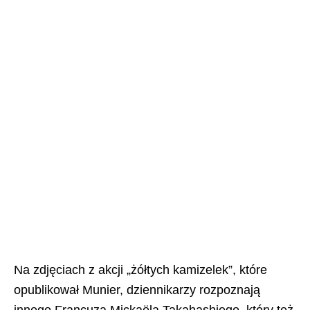
Na zdjęciach z akcji „żółtych kamizelek”, które
opublikował Munier, dziennikarzy rozpoznają
innego Francuza Mickaëla Takahashiego, który też