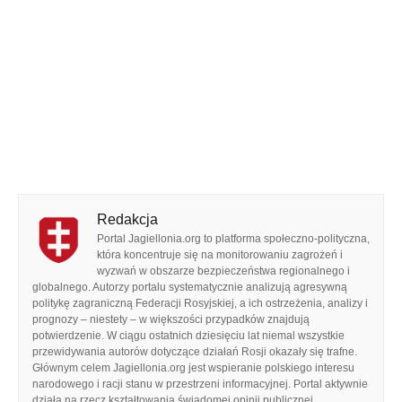
Redakcja
Portal Jagiellonia.org to platforma społeczno-polityczna,
która koncentruje się na monitorowaniu zagrożeń i
wyzwań w obszarze bezpieczeństwa regionalnego i
globalnego. Autorzy portalu systematycznie analizują agresywną
politykę zagraniczną Federacji Rosyjskiej, a ich ostrzeżenia, analizy i
prognozy – niestety – w większości przypadków znajdują
potwierdzenie. W ciągu ostatnich dziesięciu lat niemal wszystkie
przewidywania autorów dotyczące działań Rosji okazały się trafne.
Głównym celem Jagiellonia.org jest wspieranie polskiego interesu
narodowego i racji stanu w przestrzeni informacyjnej. Portal aktywnie
działa na rzecz kształtowania świadomej opinii publicznej,