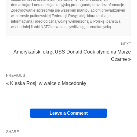
demaskując i neutralizując rosyjską propagandę oraz dezinformację.
Zdecydowanie sprzeciwia się wszelkim manipulacjom prowadzonym
w interesie putinowskiej Federacji Rosyjskiej, która realizuje
informacyjną i ideologiczną wojnę wymierzoną w Polskę, państwa
wschodniej flanki NATO oraz całą cywilizację euroatlantycką.
NEXT
Amerykański okręt USS Donald Cook płynie na Morze
Czarne »
PREVIOUS
« Klęska Rosji w walce o Macedonię
Leave a Comment
SHARE