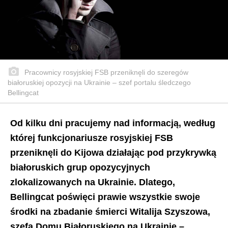
Pracownicy rosyjskiej FSB przeniknęli do szeregów
białoruskiej opozycji na Ukrainie – szef portalu śledczego
Bellingcat
Od kilku dni pracujemy nad informacją, według
której funkcjonariusze rosyjskiej FSB
przeniknęli do Kijowa działając pod przykrywką
białoruskich grup opozycyjnych
zlokalizowanych na Ukrainie. Dlatego,
Bellingcat poświęci prawie wszystkie swoje
środki na zbadanie śmierci Witalija Szyszowa,
szefa Domu Białoruskiego na Ukrainie –