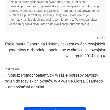
działa na rzecz kształtowania świadomej opinii publicznej,
demaskując i neutralizując rosyjską propagandę oraz dezinformację.
Zdecydowanie sprzeciwia się wszelkim manipulacjom prowadzonym
w interesie putinowskiej Federacji Rosyjskiej, która realizuje
informacyjną i ideologiczną wojnę wymierzoną w Polskę, państwa
wschodniej flanki NATO oraz całą cywilizację euroatlantycką.
NEXT
Prokuratura Generalna Ukrainy oskarża dwóch rosyjskich
generałów o zbrodnie popełnione w okolicach Iłowajska
w sierpniu 2014 roku »
PREVIOUS
« Sojusz Północnoatlantycki w razie potrzeby otworzy
ogień do rosyjskich okrętów w akwenie Morza Czarnego
– amerykański admirał