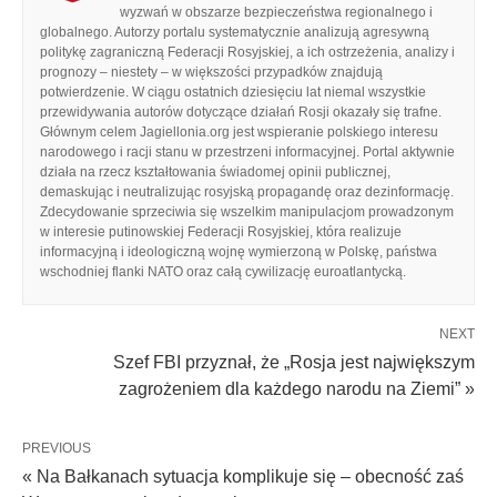
wyzwań w obszarze bezpieczeństwa regionalnego i
globalnego. Autorzy portalu systematycznie analizują agresywną
politykę zagraniczną Federacji Rosyjskiej, a ich ostrzeżenia, analizy i
prognozy – niestety – w większości przypadków znajdują
potwierdzenie. W ciągu ostatnich dziesięciu lat niemal wszystkie
przewidywania autorów dotyczące działań Rosji okazały się trafne.
Głównym celem Jagiellonia.org jest wspieranie polskiego interesu
narodowego i racji stanu w przestrzeni informacyjnej. Portal aktywnie
działa na rzecz kształtowania świadomej opinii publicznej,
demaskując i neutralizując rosyjską propagandę oraz dezinformację.
Zdecydowanie sprzeciwia się wszelkim manipulacjom prowadzonym
w interesie putinowskiej Federacji Rosyjskiej, która realizuje
informacyjną i ideologiczną wojnę wymierzoną w Polskę, państwa
wschodniej flanki NATO oraz całą cywilizację euroatlantycką.
NEXT
Szef FBI przyznał, że „Rosja jest największym
zagrożeniem dla każdego narodu na Ziemi” »
PREVIOUS
« Na Bałkanach sytuacja komplikuje się – obecność zaś