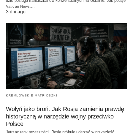
dziś posługa franciszkanów konwentualnych na Ukrainie. Jak podaje
Vatican News,…
3 dni ago
KREMLOWSKIE MATRIOSZKI
Wołyń jako broń. Jak Rosja zamienia prawdę
historyczną w narzędzie wojny przeciwko
Polsce
Jątrząc rany przeszłości, Rosja próbuje uderzyć w przyszłość