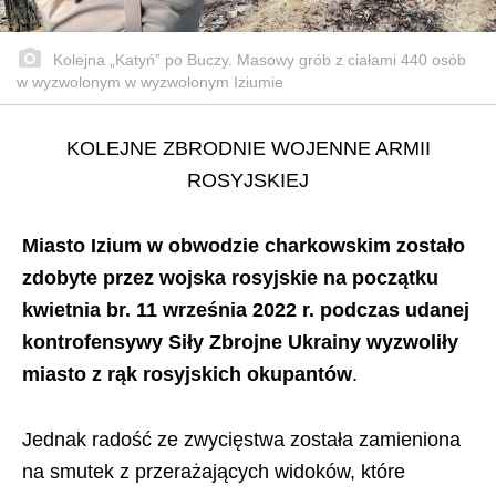
Kolejna „Katyń” po Buczy. Masowy grób z ciałami 440 osób
w wyzwolonym w wyzwolonym Iziumie
KOLEJNE ZBRODNIE WOJENNE ARMII
ROSYJSKIEJ
Miasto Izium w obwodzie charkowskim zostało
zdobyte przez wojska rosyjskie na początku
kwietnia br. 11 września 2022 r. podczas udanej
kontrofensywy Siły Zbrojne Ukrainy wyzwoliły
miasto z rąk rosyjskich okupantów
.
Jednak radość ze zwycięstwa została zamieniona
na smutek z przerażających widoków, które