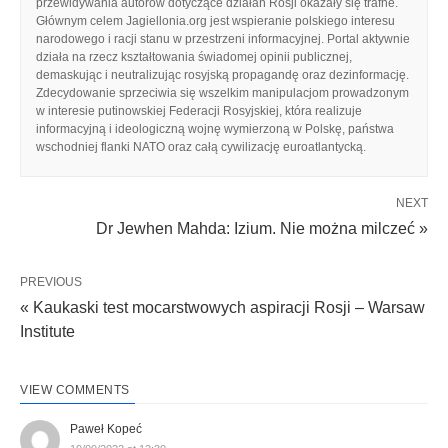
przewidywania autorów dotyczące działań Rosji okazały się trafne.
Głównym celem Jagiellonia.org jest wspieranie polskiego interesu
narodowego i racji stanu w przestrzeni informacyjnej. Portal aktywnie
działa na rzecz kształtowania świadomej opinii publicznej,
demaskując i neutralizując rosyjską propagandę oraz dezinformację.
Zdecydowanie sprzeciwia się wszelkim manipulacjom prowadzonym
w interesie putinowskiej Federacji Rosyjskiej, która realizuje
informacyjną i ideologiczną wojnę wymierzoną w Polskę, państwa
wschodniej flanki NATO oraz całą cywilizację euroatlantycką.
NEXT
Dr Jewhen Mahda: Izium. Nie można milczeć »
PREVIOUS
« Kaukaski test mocarstwowych aspiracji Rosji – Warsaw
Institute
VIEW COMMENTS
Paweł Kopeć