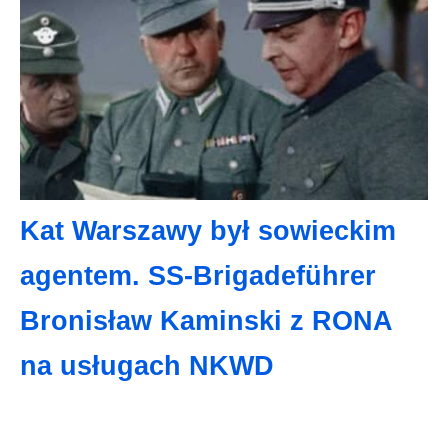
Kat Warszawy był sowieckim
agentem. SS-Brigadeführer
Bronisław Kaminski z RONA
na usługach NKWD