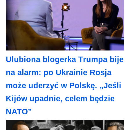
Ulubiona blogerka Trumpa bije
na alarm: po Ukrainie Rosja
może uderzyć w Polskę. „Jeśli
Kijów upadnie, celem będzie
NATO”