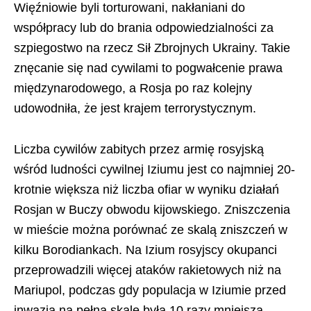
Więźniowie byli torturowani, nakłaniani do
współpracy lub do brania odpowiedzialności za
szpiegostwo na rzecz Sił Zbrojnych Ukrainy. Takie
znęcanie się nad cywilami to pogwałcenie prawa
międzynarodowego, a Rosja po raz kolejny
udowodniła, że jest krajem terrorystycznym.
Liczba cywilów zabitych przez armię rosyjską
wśród ludności cywilnej Iziumu jest co najmniej 20-
krotnie większa niż liczba ofiar w wyniku działań
Rosjan w Buczy obwodu kijowskiego. Zniszczenia
w mieście można porównać ze skalą zniszczeń w
kilku Borodiankach. Na Izium rosyjscy okupanci
przeprowadzili więcej ataków rakietowych niż na
Mariupol, podczas gdy populacja w Iziumie przed
inwazją na pełną skalę była 10 razy mniejsza.