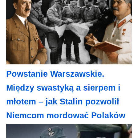
Powstanie Warszawskie.
Między swastyką a sierpem i
młotem – jak Stalin pozwolił
Niemcom mordować Polaków