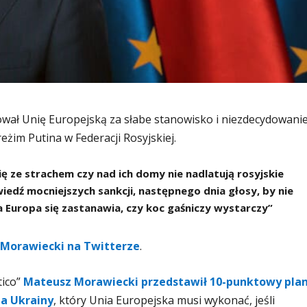
wał Unię Europejską za słabe stanowisko i niezdecydowani
eżim Putina w Federacji Rosyjskiej.
ię ze strachem czy nad ich domy nie nadlatują rosyjskie
iedź mocniejszych sankcji, następnego dnia głosy, by nie
 a Europa się zastanawia, czy koc gaśniczy wystarczy”
 Morawiecki na Twitterze
.
tico”
Mateusz Morawiecki przedstawił 10-punktowy pla
ia Ukrainy
, który Unia Europejska musi wykonać, jeśli