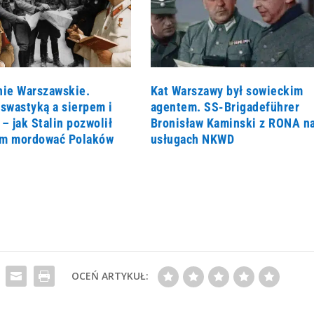
nie Warszawskie.
Kat Warszawy był sowieckim
swastyką a sierpem i
agentem. SS-Brigadeführer
– jak Stalin pozwolił
Bronisław Kaminski z RONA n
m mordować Polaków
usługach NKWD
OCEŃ ARTYKUŁ: