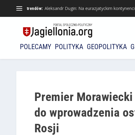
Aleksandr Dugin: Na eurazjatyckim kontynencie 
trendów:
POLECAMY
POLITYKA
GEOPOLITYKA
G
Premier Morawiecki 
do wprowadzenia os
Rosji