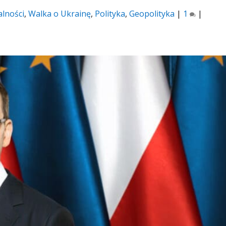
alności
,
Walka o Ukrainę
,
Polityka
,
Geopolityka
|
1
|