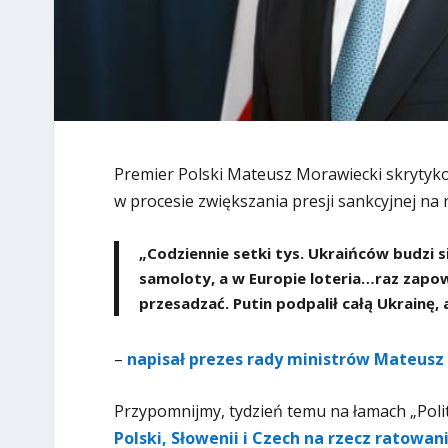
Premier Polski Mateusz Morawiecki skrytyko
w procesie zwiększania presji sankcyjnej na r
„Codziennie setki tys. Ukraińców budzi s
samoloty, a w Europie loteria…raz zapow
przesadzać. Putin podpalił całą Ukrainę,
–
napisał prezes rady ministrów Mateusz
Przypomnijmy, tydzień temu na łamach „Poli
Polski, Słowenii i Czech na rzecz ratowan