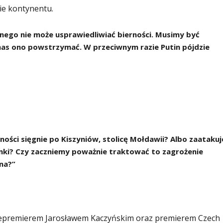
ie kontynentu.
rnego nie może usprawiedliwiać bierności. Musimy być
 nas ono powstrzymać. W przeciwnym razie Putin pójdzie
jności sięgnie po Kiszyniów, stolicę Mołdawii? Albo zaatakuj
sinki? Czy zaczniemy poważnie traktować to zagrożenie
na?”
cepremierem Jarosławem Kaczyńskim oraz premierem Czech