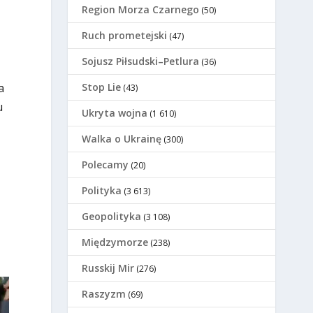
Region Morza Czarnego
(50)
Ruch prometejski
(47)
Sojusz Piłsudski–Petlura
(36)
a
Stop Lie
(43)
u
Ukryta wojna
(1 610)
Walka o Ukrainę
(300)
Polecamy
(20)
Polityka
(3 613)
Geopolityka
(3 108)
Międzymorze
(238)
Russkij Mir
(276)
Raszyzm
(69)