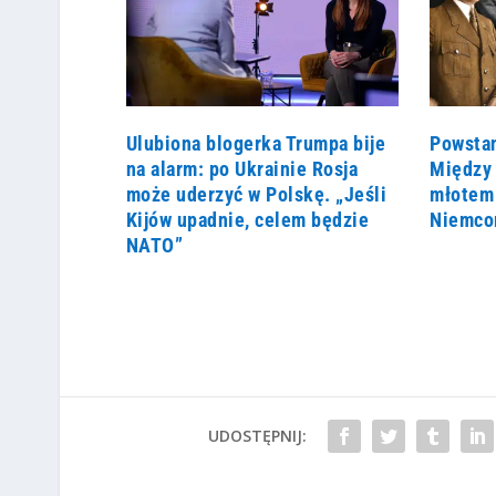
Ulubiona blogerka Trumpa bije
Powsta
na alarm: po Ukrainie Rosja
Między 
może uderzyć w Polskę. „Jeśli
młotem 
Kijów upadnie, celem będzie
Niemco
NATO”
UDOSTĘPNIJ: