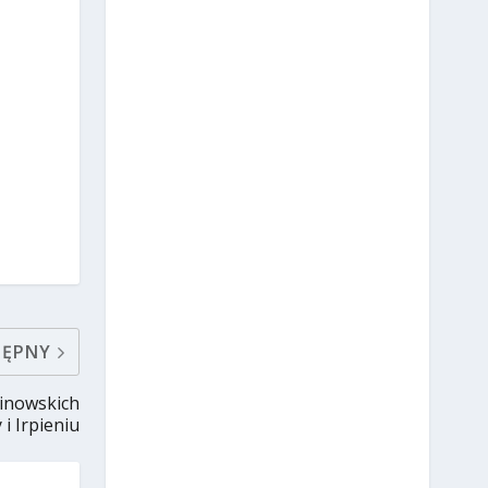
TĘPNY
tinowskich
i Irpieniu