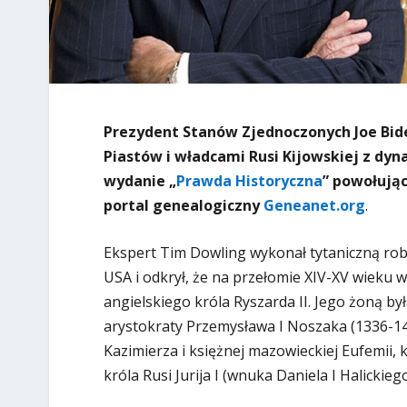
Prezydent Stanów Zjednoczonych Joe Bide
Piastów i władcami Rusi Kijowskiej z dy
wydanie „
Prawda Historyczna
” powołują
portal genealogiczny
Geneanet.org
.
Ekspert Tim Dowling wykonał tytaniczną r
USA i odkrył, że na przełomie XIV-XV wieku 
angielskiego króla Ryszarda II. Jego żoną b
arystokraty Przemysława I Noszaka (1336-141
Kazimierza i księżnej mazowieckiej Eufemii, k
króla Rusi Jurija I (wnuka Daniela I Halickiego