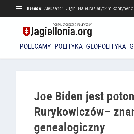
Aleksandr Dugin: Na eurazjatyckim kontynencie 
trendów:
POLECAMY
POLITYKA
GEOPOLITYKA
G
Joe Biden jest poto
Rurykowiczów– znan
genealogiczny