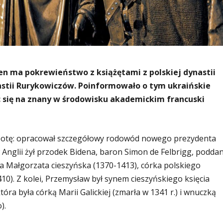
n ma pokrewieństwo z książętami z polskiej dynastii
nastii Rurykowiczów. Poinformowało o tym ukraińskie
c się na znany w środowisku akademickim francuski
obotę: opracował szczegółowy rodowód nowego prezydenta
w Anglii żył przodek Bidena, baron Simon de Felbrigg, podda
yła Małgorzata cieszyńska (1370-1413), córka polskiego
0). Z kolei, Przemysław był synem cieszyńskiego księcia
tóra była córką Marii Galickiej (zmarła w 1341 r.) i wnuczką
).