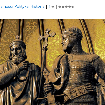
alności
,
Polityka
,
Historia
|
1
|