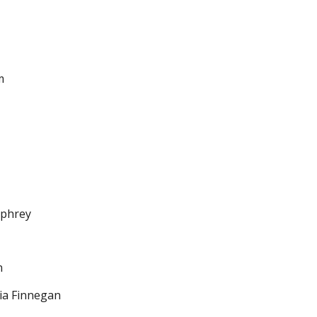
m
mphrey
n
ia Finnegan