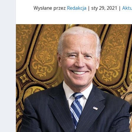
Wysłane przez
Redakcja
|
sty 29, 2021
|
Aktu