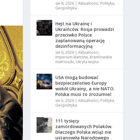
sie 8, 2026
|
Aktualności
,
Polityka
,
Geopolityka
Hejt na Ukrainę i
Ukraińców. Rosja prowadzi
przeciwko Polsce
zaplanowaną operację
dezinformacyjną
sie 6, 2026
|
Aktualności
,
Imperium kłamstw
,
Kremlowskie
matrioszki
,
Ukryta wojna
USA mogą budować
bezpieczeństwo Europy
wokół Ukrainy, a nie NATO.
Polska musi to zrozumieć
sie 5, 2026
|
Aktualności
,
Polityka
,
Geopolityka
111 tysięcy
zamordowanych Polaków.
Dlaczego Polska wciąż nie
ustanowiła Narodowego