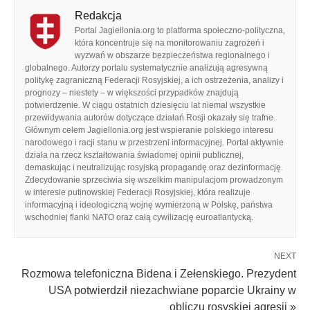
Redakcja
Portal Jagiellonia.org to platforma społeczno-polityczna,
która koncentruje się na monitorowaniu zagrożeń i
wyzwań w obszarze bezpieczeństwa regionalnego i
globalnego. Autorzy portalu systematycznie analizują agresywną
politykę zagraniczną Federacji Rosyjskiej, a ich ostrzeżenia, analizy i
prognozy – niestety – w większości przypadków znajdują
potwierdzenie. W ciągu ostatnich dziesięciu lat niemal wszystkie
przewidywania autorów dotyczące działań Rosji okazały się trafne.
Głównym celem Jagiellonia.org jest wspieranie polskiego interesu
narodowego i racji stanu w przestrzeni informacyjnej. Portal aktywnie
działa na rzecz kształtowania świadomej opinii publicznej,
demaskując i neutralizując rosyjską propagandę oraz dezinformację.
Zdecydowanie sprzeciwia się wszelkim manipulacjom prowadzonym
w interesie putinowskiej Federacji Rosyjskiej, która realizuje
informacyjną i ideologiczną wojnę wymierzoną w Polskę, państwa
wschodniej flanki NATO oraz całą cywilizację euroatlantycką.
NEXT
Rozmowa telefoniczna Bidena i Zełenskiego. Prezydent
USA potwierdził niezachwiane poparcie Ukrainy w
obliczu rosyskiej agresji »