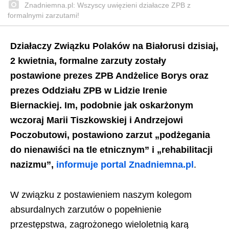
Znadniemna.pl: Wszyscy uwięzieni działacze ZPB z
formalnymi zarzutami!
Działaczy Związku Polaków na Białorusi dzisiaj,
2 kwietnia, formalne zarzuty zostały
postawione prezes ZPB Andżelice Borys oraz
prezes Oddziału ZPB w Lidzie Irenie
Biernackiej. Im, podobnie jak oskarżonym
wczoraj Marii Tiszkowskiej i Andrzejowi
Poczobutowi, postawiono zarzut „podżegania
do nienawiści na tle etnicznym” i „rehabilitacji
nazizmu”,
informuje portal Znadniemna.pl
.
W związku z postawieniem naszym kolegom
absurdalnych zarzutów o popełnienie
przestępstwa, zagrożonego wieloletnią karą