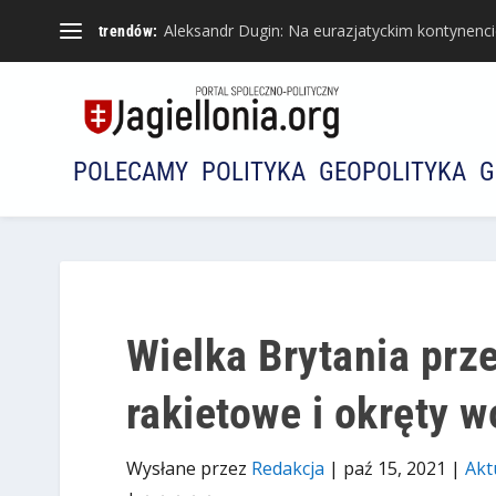
Aleksandr Dugin: Na eurazjatyckim kontynencie 
trendów:
POLECAMY
POLITYKA
GEOPOLITYKA
G
Wielka Brytania prz
rakietowe i okręty 
Wysłane przez
Redakcja
|
paź 15, 2021
|
Akt