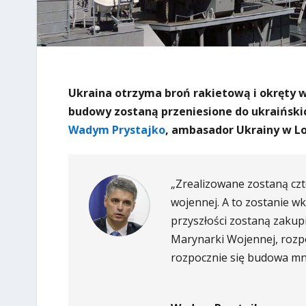
Ukraina otrzyma broń rakietową i okręty wo
budowy zostaną przeniesione do ukraińskic
Wadym Prystajko
, ambasador Ukrainy w L
„Zrealizowane zostaną czt
wojennej. A to zostanie w
przyszłości zostaną zakupi
Marynarki Wojennej, rozp
rozpocznie się budowa mnie