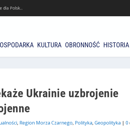
dla Polsk...
OSPODARKA
KULTURA
OBRONNOŚĆ
HISTORIA
ekaże Ukrainie uzbrojenie
wojenne
ualności
,
Region Morza Czarnego
,
Polityka
,
Geopolityka
|
0