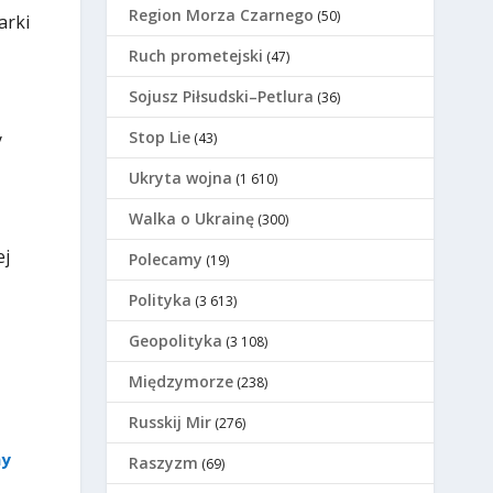
Region Morza Czarnego
(50)
arki
Ruch prometejski
(47)
Sojusz Piłsudski–Petlura
(36)
Stop Lie
y
(43)
Ukryta wojna
(1 610)
Walka o Ukrainę
(300)
ej
Polecamy
(19)
Polityka
(3 613)
Geopolityka
(3 108)
Międzymorze
(238)
Russkij Mir
(276)
ny
Raszyzm
(69)