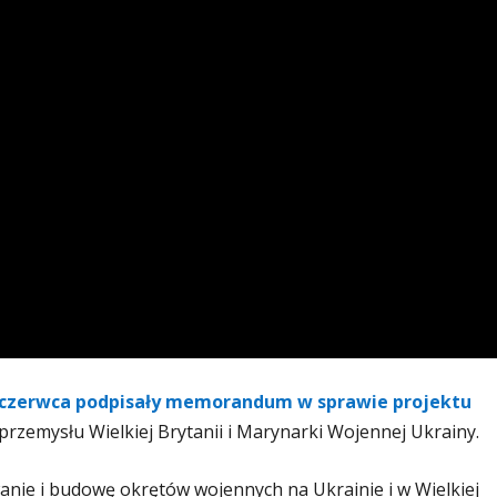
21 czerwca podpisały memorandum w sprawie projektu
rzemysłu Wielkiej Brytanii i Marynarki Wojennej Ukrainy.
ie i budowę okrętów wojennych na Ukrainie i w Wielkiej