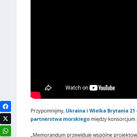
Przypomnijmy,
Ukraina i Wielka Brytania 
partnerstwa morskiego
między konsorcjum p
„Memorandum przewiduje wspólne projektowan