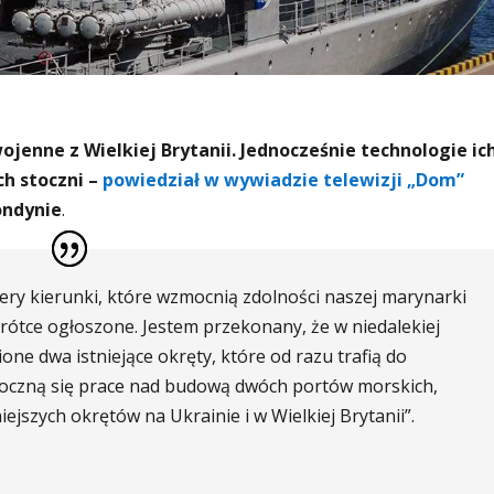
jenne z Wielkiej Brytanii. Jednocześnie technologie ic
h stoczni –
powiedział w wywiadzie telewizji „Dom”
ondynie
.
ery kierunki, które wzmocnią zdolności naszej marynarki
krótce ogłoszone. Jestem przekonany, że w niedalekiej
one dwa istniejące okręty, które od razu trafią do
oczną się prace nad budową dwóch portów morskich,
jszych okrętów na Ukrainie i w Wielkiej Brytanii”.