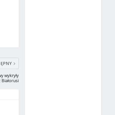
TĘPNY
wy wykryły
 Białorusi