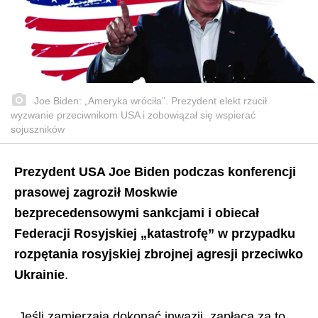
Joe Biden: „Ameryka wróciła”. Prezydent elekt rzucił
wyzwanie przeciwnikom USA i zobowiązał się wspierać
sojuszników
Prezydent USA Joe Biden podczas konferencji
prasowej zagroził Moskwie
bezprecedensowymi sankcjami i obiecał
Federacji Rosyjskiej „katastrofę” w przypadku
rozpętania rosyjskiej zbrojnej agresji przeciwko
Ukrainie
.
„Jeśli zamierzają dokonać inwazji, zapłacą za to.