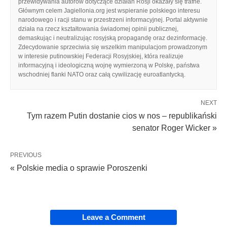
przewidywania autorów dotyczące działań Rosji okazały się trafne.
Głównym celem Jagiellonia.org jest wspieranie polskiego interesu
narodowego i racji stanu w przestrzeni informacyjnej. Portal aktywnie
działa na rzecz kształtowania świadomej opinii publicznej,
demaskując i neutralizując rosyjską propagandę oraz dezinformację.
Zdecydowanie sprzeciwia się wszelkim manipulacjom prowadzonym
w interesie putinowskiej Federacji Rosyjskiej, która realizuje
informacyjną i ideologiczną wojnę wymierzoną w Polskę, państwa
wschodniej flanki NATO oraz całą cywilizację euroatlantycką.
NEXT
Tym razem Putin dostanie cios w nos – republikański
senator Roger Wicker »
PREVIOUS
« Polskie media o sprawie Poroszenki
Leave a Comment