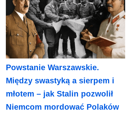
Powstanie Warszawskie.
Między swastyką a sierpem i
młotem – jak Stalin pozwolił
Niemcom mordować Polaków