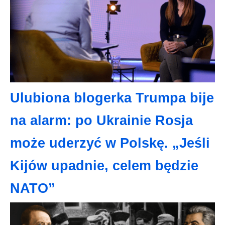
Ulubiona blogerka Trumpa bije
na alarm: po Ukrainie Rosja
może uderzyć w Polskę. „Jeśli
Kijów upadnie, celem będzie
NATO”