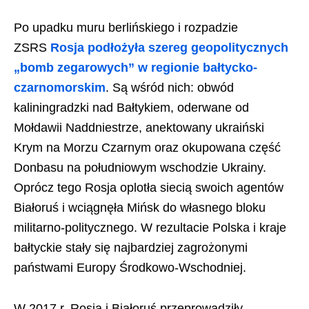
Po upadku muru berlińskiego i rozpadzie
ZSRS
Rosja podłożyła szereg geopolitycznych
„bomb zegarowych” w regionie bałtycko-
czarnomorskim
. Są wśród nich: obwód
kaliningradzki nad Bałtykiem, oderwane od
Mołdawii Naddniestrze, anektowany ukraiński
Krym na Morzu Czarnym oraz okupowana część
Donbasu na południowym wschodzie Ukrainy.
Oprócz tego Rosja oplotła siecią swoich agentów
Białoruś i wciągnęła Mińsk do własnego bloku
militarno-politycznego. W rezultacie Polska i kraje
bałtyckie stały się najbardziej zagrożonymi
państwami Europy Środkowo-Wschodniej.
W 2017 r. Rosja i Białoruś przeprowadziły