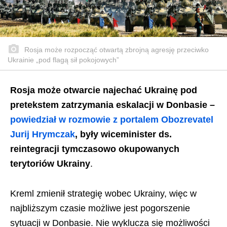
Rosja może rozpocząć otwartą zbrojną agresję przeciwko
Ukrainie „pod flagą sił pokojowych”
Rosja może otwarcie najechać Ukrainę pod
pretekstem zatrzymania eskalacji w Donbasie –
powiedział w rozmowie z portalem Obozrevatel
Jurij Hrymczak
, były wiceminister ds.
reintegracji tymczasowo okupowanych
terytoriów Ukrainy
.
Kreml zmienił strategię wobec Ukrainy, więc w
najbliższym czasie możliwe jest pogorszenie
sytuacji w Donbasie. Nie wyklucza się możliwości