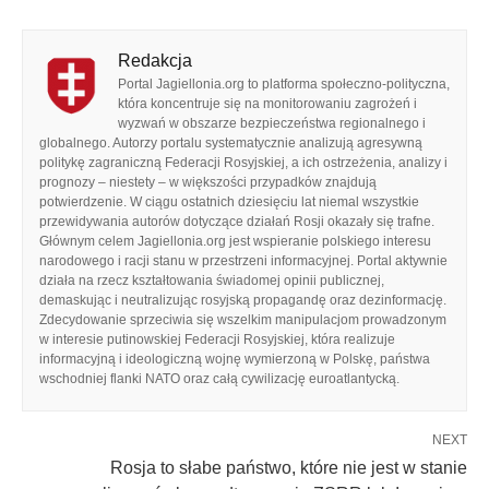
Redakcja
Portal Jagiellonia.org to platforma społeczno-polityczna,
która koncentruje się na monitorowaniu zagrożeń i
wyzwań w obszarze bezpieczeństwa regionalnego i
globalnego. Autorzy portalu systematycznie analizują agresywną
politykę zagraniczną Federacji Rosyjskiej, a ich ostrzeżenia, analizy i
prognozy – niestety – w większości przypadków znajdują
potwierdzenie. W ciągu ostatnich dziesięciu lat niemal wszystkie
przewidywania autorów dotyczące działań Rosji okazały się trafne.
Głównym celem Jagiellonia.org jest wspieranie polskiego interesu
narodowego i racji stanu w przestrzeni informacyjnej. Portal aktywnie
działa na rzecz kształtowania świadomej opinii publicznej,
demaskując i neutralizując rosyjską propagandę oraz dezinformację.
Zdecydowanie sprzeciwia się wszelkim manipulacjom prowadzonym
w interesie putinowskiej Federacji Rosyjskiej, która realizuje
informacyjną i ideologiczną wojnę wymierzoną w Polskę, państwa
wschodniej flanki NATO oraz całą cywilizację euroatlantycką.
NEXT
Rosja to słabe państwo, które nie jest w stanie