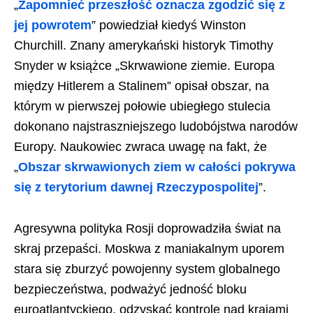
„
Zapomnieć przeszłość oznacza zgodzić się z
jej powrotem
” powiedział kiedyś Winston
Churchill. Znany amerykański historyk Timothy
Snyder w książce „Skrwawione ziemie. Europa
między Hitlerem a Stalinem” opisał obszar, na
którym w pierwszej połowie ubiegłego stulecia
dokonano najstraszniejszego ludobójstwa narodów
Europy. Naukowiec zwraca uwagę na fakt, że
„
Obszar skrwawionych ziem w całości pokrywa
się z terytorium dawnej Rzeczypospolitej
”.
Agresywna polityka Rosji doprowadziła świat na
skraj przepaści. Moskwa z maniakalnym uporem
stara się zburzyć powojenny system globalnego
bezpieczeństwa, podważyć jedność bloku
euroatlantyckiego, odzyskać kontrolę nad krajami