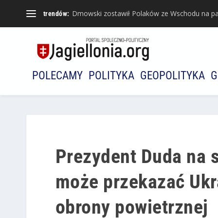
Dmowski zostawił Polaków ze Wschodu na pa
trendów:
POLECAMY
POLITYKA
GEOPOLITYKA
G
Prezydent Duda na s
może przekazać Ukr
obrony powietrznej