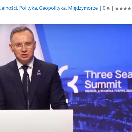
ualności
,
Polityka
,
Geopolityka
,
Międzymorze
|
0
|