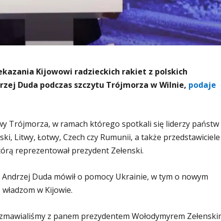
kazania Kijowowi radzieckich rakiet z polskich
zej Duda podczas szczytu Trójmorza w Wilnie,
podaje
ywy Trójmorza, w ramach którego spotkali się liderzy państw
ki, Litwy, Łotwy, Czech czy Rumunii, a także przedstawiciele
órą reprezentował prezydent Zełenski.
 Andrzej Duda mówił o pomocy Ukrainie, w tym o nowym
 władzom w Kijowie.
o rozmawialiśmy z panem prezydentem Wołodymyrem Zełenski