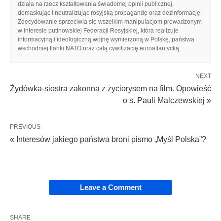
działa na rzecz kształtowania świadomej opinii publicznej,
demaskując i neutralizując rosyjską propagandę oraz dezinformację.
Zdecydowanie sprzeciwia się wszelkim manipulacjom prowadzonym
w interesie putinowskiej Federacji Rosyjskiej, która realizuje
informacyjną i ideologiczną wojnę wymierzoną w Polskę, państwa
wschodniej flanki NATO oraz całą cywilizację euroatlantycką.
NEXT
Żydówka-siostra zakonna z życiorysem na film. Opowieść
o s. Pauli Malczewskiej »
PREVIOUS
« Interesów jakiego państwa broni pismo „Myśl Polska”?
Leave a Comment
SHARE