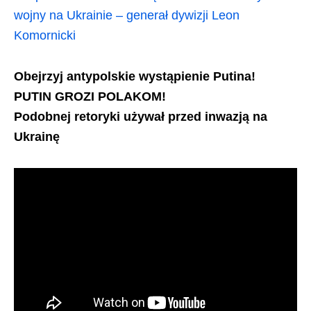
wojny na Ukrainie – generał dywizji Leon
Komornicki
Obejrzyj antypolskie wystąpienie Putina!
PUTIN GROZI POLAKOM!
Podobnej retoryki używał przed inwazją na
Ukrainę