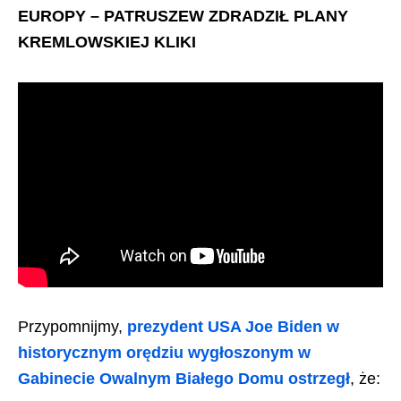
EUROPY – PATRUSZEW ZDRADZIŁ PLANY
KREMLOWSKIEJ KLIKI
Przypomnijmy,
prezydent USA Joe Biden w
historycznym orędziu wygłoszonym w
Gabinecie Owalnym Białego Domu ostrzegł
, że: