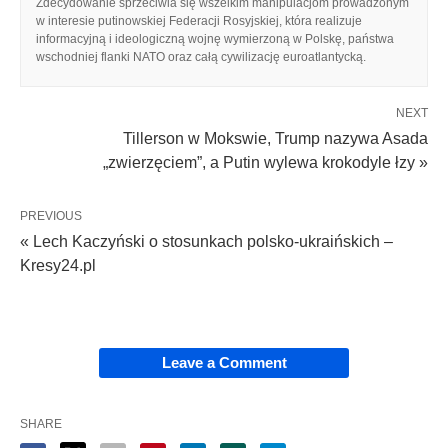
Zdecydowanie sprzeciwia się wszelkim manipulacjom prowadzonym
w interesie putinowskiej Federacji Rosyjskiej, która realizuje
informacyjną i ideologiczną wojnę wymierzoną w Polskę, państwa
wschodniej flanki NATO oraz całą cywilizację euroatlantycką.
NEXT
Tillerson w Mokswie, Trump nazywa Asada
„zwierzęciem”, a Putin wylewa krokodyle łzy »
PREVIOUS
« Lech Kaczyński o stosunkach polsko-ukraińskich –
Kresy24.pl
Leave a Comment
SHARE