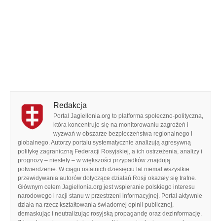
Redakcja
Portal Jagiellonia.org to platforma społeczno-polityczna,
która koncentruje się na monitorowaniu zagrożeń i
wyzwań w obszarze bezpieczeństwa regionalnego i
globalnego. Autorzy portalu systematycznie analizują agresywną
politykę zagraniczną Federacji Rosyjskiej, a ich ostrzeżenia, analizy i
prognozy – niestety – w większości przypadków znajdują
potwierdzenie. W ciągu ostatnich dziesięciu lat niemal wszystkie
przewidywania autorów dotyczące działań Rosji okazały się trafne.
Głównym celem Jagiellonia.org jest wspieranie polskiego interesu
narodowego i racji stanu w przestrzeni informacyjnej. Portal aktywnie
działa na rzecz kształtowania świadomej opinii publicznej,
demaskując i neutralizując rosyjską propagandę oraz dezinformację.