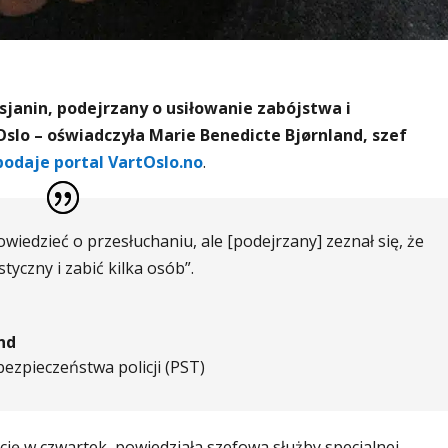
sjanin, podejrzany o usiłowanie zabójstwa i
lo – oświadczyła Marie Benedicte Bjørnland, szef
podaje portal VartOslo.no
.
iedzieć o przesłuchaniu, ale [podejrzany] zeznał się, że
styczny i zabić kilka osób”.
nd
ezpieczeństwa policji (PST)
ję w czwartek, powiedziała szefowa służby specjalnej.