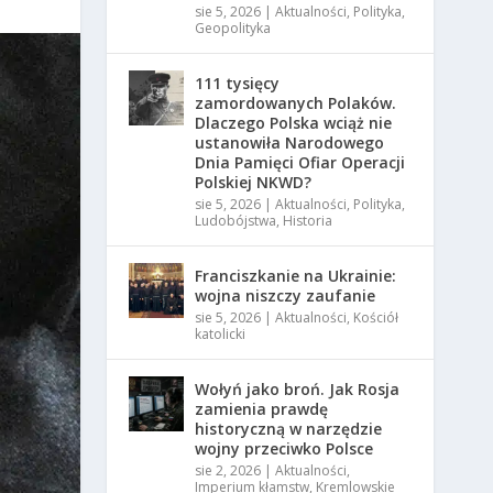
sie 5, 2026
|
Aktualności
,
Polityka
,
Geopolityka
111 tysięcy
zamordowanych Polaków.
Dlaczego Polska wciąż nie
ustanowiła Narodowego
Dnia Pamięci Ofiar Operacji
Polskiej NKWD?
sie 5, 2026
|
Aktualności
,
Polityka
,
Ludobójstwa
,
Historia
Franciszkanie na Ukrainie:
wojna niszczy zaufanie
sie 5, 2026
|
Aktualności
,
Kościół
katolicki
Wołyń jako broń. Jak Rosja
zamienia prawdę
historyczną w narzędzie
wojny przeciwko Polsce
sie 2, 2026
|
Aktualności
,
Imperium kłamstw
,
Kremlowskie