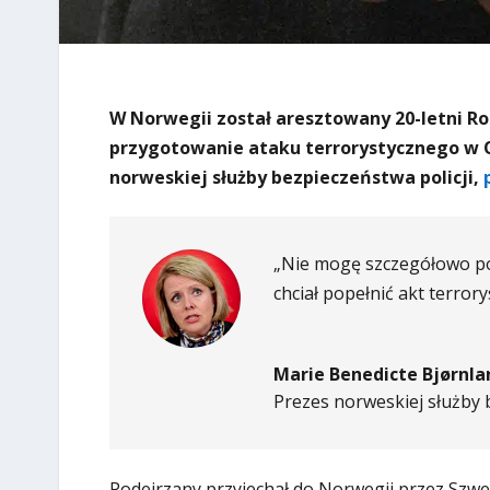
W Norwegii został aresztowany 20-letni Ro
przygotowanie ataku terrorystycznego w Os
norweskiej służby bezpieczeństwa policji,
„Nie mogę szczegółowo pow
chciał popełnić akt terrory
Marie Benedicte Bjørnla
Prezes norweskiej służby b
Podejrzany przyjechał do Norwegii przez Szwec