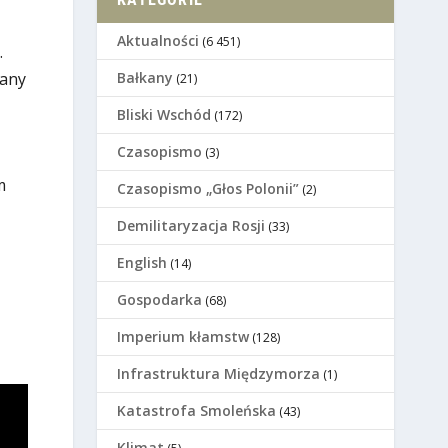
Aktualności
(6 451)
.
many
Bałkany
(21)
Bliski Wschód
(172)
Czasopismo
(3)
m
Czasopismo „Głos Polonii”
(2)
Demilitaryzacja Rosji
(33)
English
(14)
Gospodarka
(68)
Imperium kłamstw
(128)
Infrastruktura Międzymorza
(1)
Katastrofa Smoleńska
(43)
Klimat