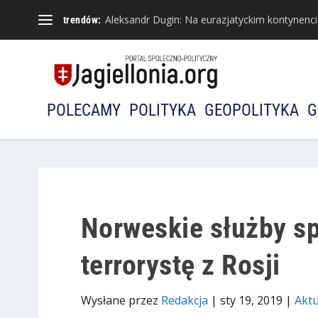
Aleksandr Dugin: Na eurazjatyckim kontynencie 
trendów:
POLECAMY
POLITYKA
GEOPOLITYKA
G
Norweskie służby sp
terrorystę z Rosji
Wysłane przez
Redakcja
|
sty 19, 2019
|
Aktu