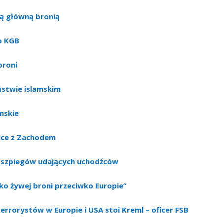
zą główną bronią
o KGB
broni
ństwie islamskim
mskie
lce z Zachodem
py szpiegów udających uchodźców
o żywej broni przeciwko Europie”
errorystów w Europie i USA stoi Kreml – oficer FSB