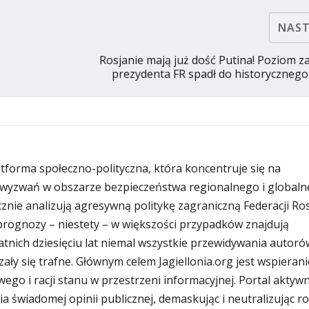
NAS
Rosjanie mają już dość Putina! Poziom z
prezydenta FR spadł do historyczneg
latforma społeczno-polityczna, która koncentruje się na
wyzwań w obszarze bezpieczeństwa regionalnego i globaln
znie analizują agresywną politykę zagraniczną Federacji Rosy
i prognozy – niestety – w większości przypadków znajdują
atnich dziesięciu lat niemal wszystkie przewidywania autoró
zały się trafne. Głównym celem Jagiellonia.org jest wspierani
ego i racji stanu w przestrzeni informacyjnej. Portal aktywn
ia świadomej opinii publicznej, demaskując i neutralizując r