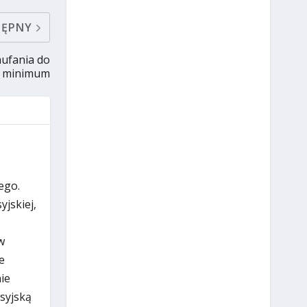
TĘPNY
aufania do
o minimum
ego.
jskiej,
w
e
ie
osyjską