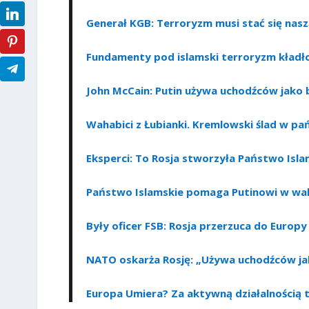
Generał KGB: Terroryzm musi stać się nas
Fundamenty pod islamski terroryzm kładł
John McCain: Putin używa uchodźców jako 
Wahabici z Łubianki. Kremlowski ślad w pa
Eksperci: To Rosja stworzyła Państwo Isla
Państwo Islamskie pomaga Putinowi w wa
Były oficer FSB: Rosja przerzuca do Euro
NATO oskarża Rosję: „Używa uchodźców jak
Europa Umiera? Za aktywną działalnością t