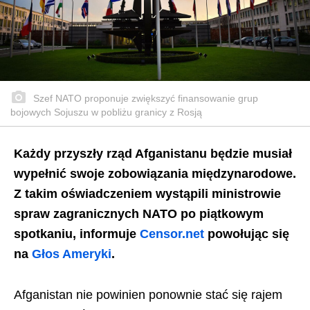
Szef NATO proponuje zwiększyć finansowanie grup
bojowych Sojuszu w pobliżu granicy z Rosją
Każdy przyszły rząd Afganistanu będzie musiał
wypełnić swoje zobowiązania międzynarodowe.
Z takim oświadczeniem wystąpili ministrowie
spraw zagranicznych NATO po piątkowym
spotkaniu, informuje
Censor.net
powołując się
na
Głos Ameryki
.
Afganistan nie powinien ponownie stać się rajem