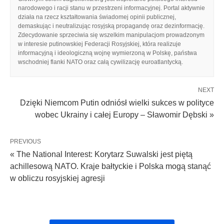
narodowego i racji stanu w przestrzeni informacyjnej. Portal aktywnie
działa na rzecz kształtowania świadomej opinii publicznej,
demaskując i neutralizując rosyjską propagandę oraz dezinformację.
Zdecydowanie sprzeciwia się wszelkim manipulacjom prowadzonym
w interesie putinowskiej Federacji Rosyjskiej, która realizuje
informacyjną i ideologiczną wojnę wymierzoną w Polskę, państwa
wschodniej flanki NATO oraz całą cywilizację euroatlantycką.
NEXT
Dzięki Niemcom Putin odniósł wielki sukces w polityce
wobec Ukrainy i całej Europy – Sławomir Dębski »
PREVIOUS
« The National Interest: Korytarz Suwalski jest piętą
achillesową NATO. Kraje bałtyckie i Polska mogą stanąć
w obliczu rosyjskiej agresji