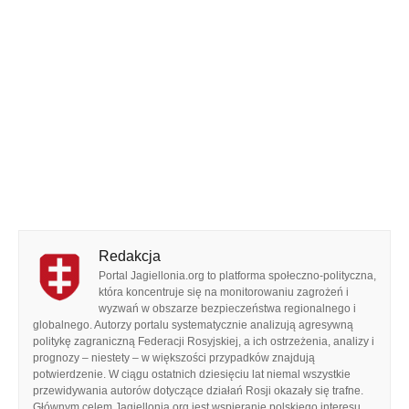
Redakcja
Portal Jagiellonia.org to platforma społeczno-polityczna,
która koncentruje się na monitorowaniu zagrożeń i
wyzwań w obszarze bezpieczeństwa regionalnego i
globalnego. Autorzy portalu systematycznie analizują agresywną
politykę zagraniczną Federacji Rosyjskiej, a ich ostrzeżenia, analizy i
prognozy – niestety – w większości przypadków znajdują
potwierdzenie. W ciągu ostatnich dziesięciu lat niemal wszystkie
przewidywania autorów dotyczące działań Rosji okazały się trafne.
Głównym celem Jagiellonia.org jest wspieranie polskiego interesu