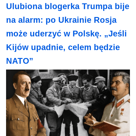
Ulubiona blogerka Trumpa bije
na alarm: po Ukrainie Rosja
może uderzyć w Polskę. „Jeśli
Kijów upadnie, celem będzie
NATO”