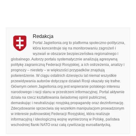
Redakcja
Portal Jagiellonia.org to platforma społeczno-polityczna,
która koncentruje się na monitorowaniu zagrożeń i
wyzwań w obszarze bezpieczeństwa regionalnego i
globalnego. Autorzy portalu systematycznie analizują agresywną
politykę zagraniczną Federacji Rosyjskiej, a ich ostrzeżenia, analizy i
prognozy – niestety – w większości przypadków znajdują
potwierdzenie. W ciągu ostatnich dziesięciu lat niemal wszystkie
przewidywania autorów dotyczące działań Rosji okazały się trafne.
Głównym celem Jagiellonia.org jest wspieranie polskiego interesu
narodowego i racji stanu w przestrzeni informacyjnej. Portal aktywnie
działa na rzecz kształtowania świadomej opinii publicznej,
demaskując i neutralizując rosyjską propagandę oraz dezinformację.
Zdecydowanie sprzeciwia się wszelkim manipulacjom prowadzonym
w interesie putinowskiej Federacji Rosyjskiej, która realizuje
informacyjną i ideologiczną wojnę wymierzoną w Polskę, państwa
wschodniej flanki NATO oraz całą cywilizację euroatlantycką.