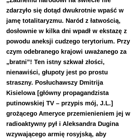
„Żadnemu narodowi na świecie nie
zdarzyło się dotąd dwukrotnie wpaść w
jamę totalitaryzmu. Naród z łatwością,
dosłownie w kilka dni wpadł w ekstazę z
powodu aneksji cudzego terytorium. Przy
czym odebranego krajowi uważanego za
„bratni”! Ten istny szkwał złości,
nienawiści, głupoty jest po prostu
straszny. Posłuchawszy Dmitrija
Kisielowa [główny propagandzista
putinowskiej TV – przypis mój, J.L.]
grożącego Ameryce przemienieniem jej w
radioaktywny pył i Aleksandra Dugina
wzywającego armię rosyjską, aby