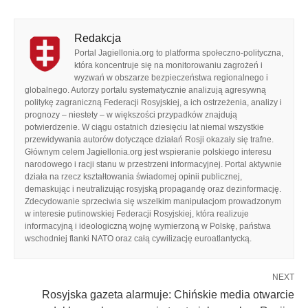
Redakcja
Portal Jagiellonia.org to platforma społeczno-polityczna,
która koncentruje się na monitorowaniu zagrożeń i
wyzwań w obszarze bezpieczeństwa regionalnego i
globalnego. Autorzy portalu systematycznie analizują agresywną
politykę zagraniczną Federacji Rosyjskiej, a ich ostrzeżenia, analizy i
prognozy – niestety – w większości przypadków znajdują
potwierdzenie. W ciągu ostatnich dziesięciu lat niemal wszystkie
przewidywania autorów dotyczące działań Rosji okazały się trafne.
Głównym celem Jagiellonia.org jest wspieranie polskiego interesu
narodowego i racji stanu w przestrzeni informacyjnej. Portal aktywnie
działa na rzecz kształtowania świadomej opinii publicznej,
demaskując i neutralizując rosyjską propagandę oraz dezinformację.
Zdecydowanie sprzeciwia się wszelkim manipulacjom prowadzonym
w interesie putinowskiej Federacji Rosyjskiej, która realizuje
informacyjną i ideologiczną wojnę wymierzoną w Polskę, państwa
wschodniej flanki NATO oraz całą cywilizację euroatlantycką.
NEXT
Rosyjska gazeta alarmuje: Chińskie media otwarcie