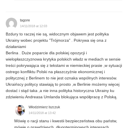
tagore
14/11/2018 at 12:03
Bzdury to raczej nie są, widocznym objawem jest polityka
Ukrainy wobec projektu "Trójmorza" . Pokrywa się ona z
działaniami
Berlina . Duże poparcie dla polskiej opozycji i
wielopłaszczyznowa krytyka polskich władz w mediach w sensie
treści pokrywająca się z tekstami w niemieckiej prasie ,w sytuacji
ostrego konfliktu Polski na płaszczyźnie ekonomicznej i
politycznej z Berlinem to nie jest oznaka wspólnych interesów.
Ukraińscy politycy stawiają to prosto ,w Berlinie możemy więcej
dostać i stąd taka ,a nie inna polityka historyczna Ukrainy ku
zdziwieniu Andreasa Umlanda blokująca współpracę z Polską.
Włodzimierz Iszczuk
14/11/2018 at 13:42
Mówię o racji stanu i kwestii bezpieczeństwa obu państw,
mówię o prawdziwych, długoterminowych interesach