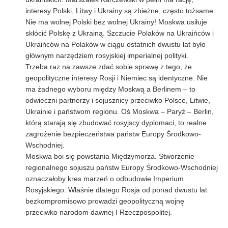
interesy Polski, Litwy i Ukrainy są zbieżne, często tożsame.
Nie ma wolnej Polski bez wolnej Ukrainy! Moskwa usiłuje
skłócić Polskę z Ukrainą. Szczucie Polaków na Ukraińców i
Ukraińców na Polaków w ciągu ostatnich dwustu lat było
głównym narzędziem rosyjskiej imperialnej polityki.
Trzeba raz na zawsze zdać sobie sprawę z tego, że
geopolityczne interesy Rosji i Niemiec są identyczne. Nie
ma żadnego wyboru między Moskwą a Berlinem – to
odwieczni partnerzy i sojusznicy przeciwko Polsce, Litwie,
Ukrainie i państwom regionu. Oś Moskwa – Paryż – Berlin,
którą starają się zbudować rosyjscy dyplomaci, to realne
zagrożenie bezpieczeństwa państw Europy Środkowo-
Wschodniej.
Moskwa boi się powstania Międzymorza. Stworzenie
regionalnego sojuszu państw Europy Środkowo-Wschodniej
oznaczałoby kres marzeń o odbudowie Imperium
Rosyjskiego. Właśnie dlatego Rosja od ponad dwustu lat
bezkompromisowo prowadzi geopolityczną wojnę
przeciwko narodom dawnej I Rzeczpospolitej.