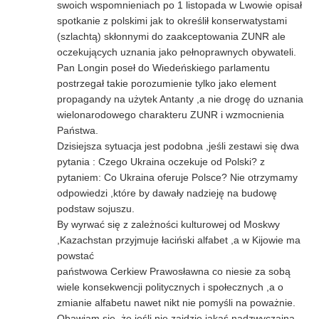
swoich wspomnieniach po 1 listopada w Lwowie opisał
spotkanie z polskimi jak to określił konserwatystami
(szlachtą) skłonnymi do zaakceptowania ZUNR ale
oczekujących uznania jako pełnoprawnych obywateli.
Pan Longin poseł do Wiedeńskiego parlamentu
postrzegał takie porozumienie tylko jako element
propagandy na użytek Antanty ,a nie drogę do uznania
wielonarodowego charakteru ZUNR i wzmocnienia
Państwa.
Dzisiejsza sytuacja jest podobna ,jeśli zestawi się dwa
pytania : Czego Ukraina oczekuje od Polski? z
pytaniem: Co Ukraina oferuje Polsce? Nie otrzymamy
odpowiedzi ,które by dawały nadzieję na budowę
podstaw sojuszu.
By wyrwać się z zależności kulturowej od Moskwy
,Kazachstan przyjmuje łaciński alfabet ,a w Kijowie ma
powstać
państwowa Cerkiew Prawosławna co niesie za sobą
wiele konsekwencji politycznych i społecznych ,a o
zmianie alfabetu nawet nikt nie pomyśli na poważnie.
Obawiam się ,że jeśli nie zajdzie jakaś nadzwyczajna