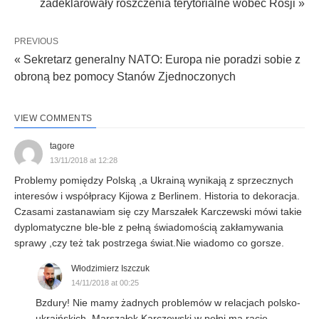
zadeklarowały roszczenia terytorialne wobec Rosji »
PREVIOUS
« Sekretarz generalny NATO: Europa nie poradzi sobie z
obroną bez pomocy Stanów Zjednoczonych
VIEW COMMENTS
tagore
13/11/2018 at 12:28
Problemy pomiędzy Polską ,a Ukrainą wynikają z sprzecznych
interesów i współpracy Kijowa z Berlinem. Historia to dekoracja.
Czasami zastanawiam się czy Marszałek Karczewski mówi takie
dyplomatyczne ble-ble z pełną świadomością zakłamywania
sprawy ,czy też tak postrzega świat.Nie wiadomo co gorsze.
Włodzimierz Iszczuk
14/11/2018 at 00:25
Bzdury! Nie mamy żadnych problemów w relacjach polsko-
ukraińskich. Marszałek Karczewski w pełni ma rację,