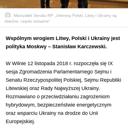
Marszałek Senatu RP: „Interesy Polski, Litwy i Ukrainy są
zbieżne, często tożsame”
Wspólnym wrogiem Litwy, Polski i Ukrainy jest
polityka Moskwy – Stanisław Karczewski.
W Wilnie 12 listopada 2018 r. rozpoczęła się IX
sesja Zgromadzenia Parlamentarnego Sejmu i
Senatu Rzeczypospolitej Polskiej, Sejmu Republiki
Litewskiej oraz Rady Najwyższej Ukrainy.
Rozmawiano o przeciwdziałaniu zagrożeniom
hybrydowym, bezpieczeństwie energetycznym
oraz wsparciu Ukrainy na drodze do Unii
Europejskiej.