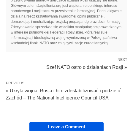
przewidywania autorów dotyczące działań Rosji okazały się trafne.
Głównym celem Jagiellonia.org jest wspieranie polskiego interesu
narodowego i racji stanu w przestrzeni informacyjnej. Portal aktywnie
działa na rzecz kształtowania świadomej opinii publicznej,
demaskując i neutralizując rosyjską propagandę oraz dezinformację.
Zdecydowanie sprzeciwia się wszelkim manipulacjom prowadzonym
w interesie putinowskiej Federacji Rosyjskiej, która realizuje
informacyjną i ideologiczną wojnę wymierzoną w Polskę, państwa
wschodniej flanki NATO oraz całą cywilizację euroatlantycką.
NEXT
Szef NATO ostro o działaniach Rosji »
PREVIOUS
« Ukryta wojna. Rosja chce zdestabilizować i podzielić
Zachód – The National Intelligence Council USA
Leave a Comment