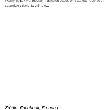
Ważny polityk Konfederacji i adwokat Jacek Wilk za jedyne 39,90 zł
sprzedaje szkolenia online o…
Źródło: Facebook, Fronda.pl