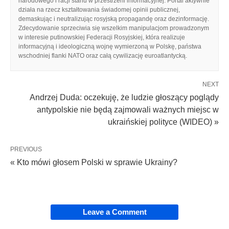
narodowego i racji stanu w przestrzeni informacyjnej. Portal aktywnie
działa na rzecz kształtowania świadomej opinii publicznej,
demaskując i neutralizując rosyjską propagandę oraz dezinformację.
Zdecydowanie sprzeciwia się wszelkim manipulacjom prowadzonym
w interesie putinowskiej Federacji Rosyjskiej, która realizuje
informacyjną i ideologiczną wojnę wymierzoną w Polskę, państwa
wschodniej flanki NATO oraz całą cywilizację euroatlantycką.
NEXT
Andrzej Duda: oczekuję, że ludzie głoszący poglądy
antypolskie nie będą zajmowali ważnych miejsc w
ukraińskiej polityce (WIDEO) »
PREVIOUS
« Kto mówi głosem Polski w sprawie Ukrainy?
Leave a Comment