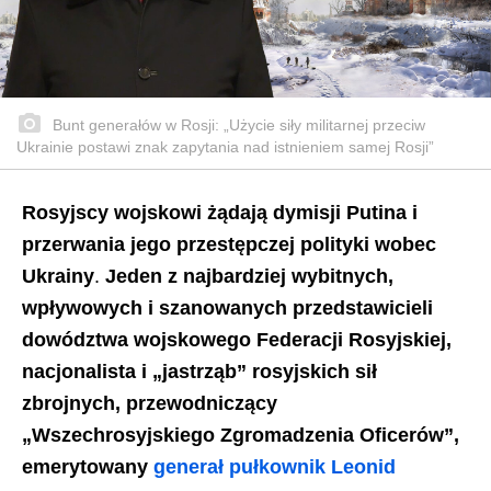
Bunt generałów w Rosji: „Użycie siły militarnej przeciw
Ukrainie postawi znak zapytania nad istnieniem samej Rosji”
Rosyjscy wojskowi żądają dymisji Putina i
przerwania jego przestępczej polityki wobec
Ukrainy
.
Jeden z najbardziej wybitnych,
wpływowych i szanowanych przedstawicieli
dowództwa wojskowego Federacji Rosyjskiej,
nacjonalista i „jastrząb” rosyjskich sił
zbrojnych, przewodniczący
„Wszechrosyjskiego Zgromadzenia Oficerów”,
emerytowany
generał pułkownik Leonid