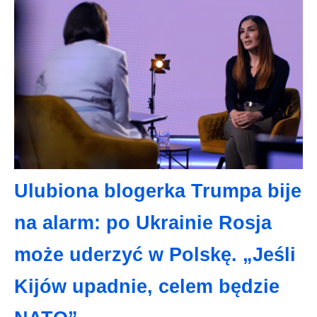
Ulubiona blogerka Trumpa bije
na alarm: po Ukrainie Rosja
może uderzyć w Polskę. „Jeśli
Kijów upadnie, celem będzie