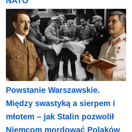
NATO”
Powstanie Warszawskie.
Między swastyką a sierpem i
młotem – jak Stalin pozwolił
Niemcom mordować Polaków