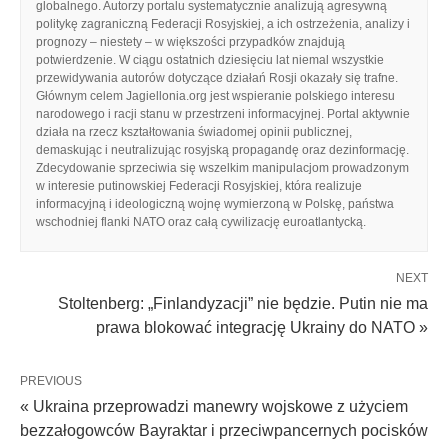
globalnego. Autorzy portalu systematycznie analizują agresywną
politykę zagraniczną Federacji Rosyjskiej, a ich ostrzeżenia, analizy i
prognozy – niestety – w większości przypadków znajdują
potwierdzenie. W ciągu ostatnich dziesięciu lat niemal wszystkie
przewidywania autorów dotyczące działań Rosji okazały się trafne.
Głównym celem Jagiellonia.org jest wspieranie polskiego interesu
narodowego i racji stanu w przestrzeni informacyjnej. Portal aktywnie
działa na rzecz kształtowania świadomej opinii publicznej,
demaskując i neutralizując rosyjską propagandę oraz dezinformację.
Zdecydowanie sprzeciwia się wszelkim manipulacjom prowadzonym
w interesie putinowskiej Federacji Rosyjskiej, która realizuje
informacyjną i ideologiczną wojnę wymierzoną w Polskę, państwa
wschodniej flanki NATO oraz całą cywilizację euroatlantycką.
NEXT
Stoltenberg: „Finlandyzacji” nie będzie. Putin nie ma
prawa blokować integrację Ukrainy do NATO »
PREVIOUS
« Ukraina przeprowadzi manewry wojskowe z użyciem
bezzałogowców Bayraktar i przeciwpancernych pocisków