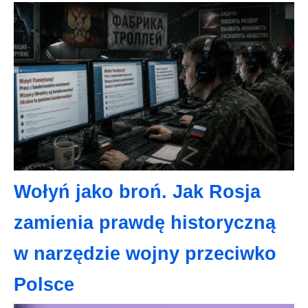
Wołyń jako broń. Jak Rosja
zamienia prawdę historyczną
w narzędzie wojny przeciwko
Polsce