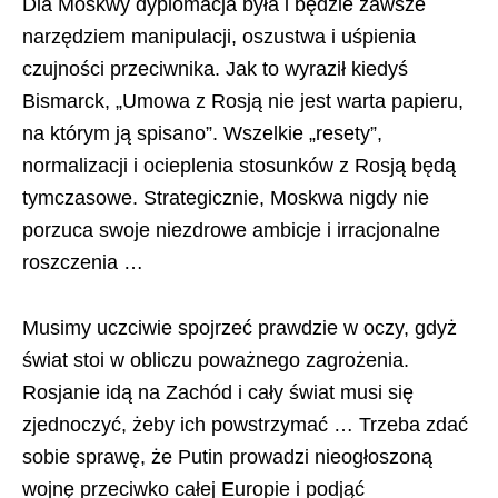
Dla Moskwy dyplomacja była i będzie zawsze
narzędziem manipulacji, oszustwa i uśpienia
czujności przeciwnika. Jak to wyraził kiedyś
Bismarck, „Umowa z Rosją nie jest warta papieru,
na którym ją spisano”. Wszelkie „resety”,
normalizacji i ocieplenia stosunków z Rosją będą
tymczasowe. Strategicznie, Moskwa nigdy nie
porzuca swoje niezdrowe ambicje i irracjonalne
roszczenia …
Musimy uczciwie spojrzeć prawdzie w oczy, gdyż
świat stoi w obliczu poważnego zagrożenia.
Rosjanie idą na Zachód i cały świat musi się
zjednoczyć, żeby ich powstrzymać … Trzeba zdać
sobie sprawę, że Putin prowadzi nieogłoszoną
wojnę przeciwko całej Europie i podjąć