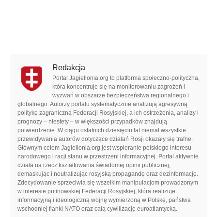
Redakcja
Portal Jagiellonia.org to platforma społeczno-polityczna,
która koncentruje się na monitorowaniu zagrożeń i
wyzwań w obszarze bezpieczeństwa regionalnego i
globalnego. Autorzy portalu systematycznie analizują agresywną
politykę zagraniczną Federacji Rosyjskiej, a ich ostrzeżenia, analizy i
prognozy – niestety – w większości przypadków znajdują
potwierdzenie. W ciągu ostatnich dziesięciu lat niemal wszystkie
przewidywania autorów dotyczące działań Rosji okazały się trafne.
Głównym celem Jagiellonia.org jest wspieranie polskiego interesu
narodowego i racji stanu w przestrzeni informacyjnej. Portal aktywnie
działa na rzecz kształtowania świadomej opinii publicznej,
demaskując i neutralizując rosyjską propagandę oraz dezinformację.
Zdecydowanie sprzeciwia się wszelkim manipulacjom prowadzonym
w interesie putinowskiej Federacji Rosyjskiej, która realizuje
informacyjną i ideologiczną wojnę wymierzoną w Polskę, państwa
wschodniej flanki NATO oraz całą cywilizację euroatlantycką.