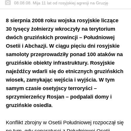
08.08.08. Mija 11 lat od rosyjskiej agresji na Gruzję
8 sierpnia 2008 roku wojska rosyjskie liczące
30 tysęcy żołnierzy wkroczyły na terytorium
dwóch gruzińskich prowincji – Południowej
Osetii i Abchazji. W ciągu pięciu dni rosyjskie
samoloty przeprowadziły ponad 100 ataków na
gruzińskie obiekty infrastruktury. Rosyjskie
najeźdźcy wdarli się do etnicznych gruzińskich
wiosek, zamykając wejścia i wyjścia. W tym
samym czasie osetyjscy terroryści –
sprzymierzeńcy Rosjan – podpalali domy i
gruzińskie osiedla
.
Konflikt zbrojny w Osetii Południowej rozpoczął się