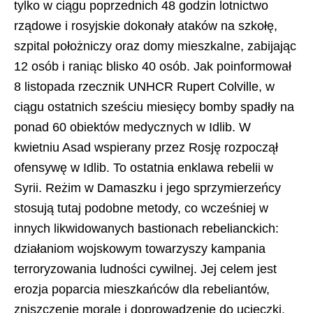
tylko w ciągu poprzednich 48 godzin lotnictwo
rządowe i rosyjskie dokonały ataków na szkołę,
szpital położniczy oraz domy mieszkalne, zabijając
12 osób i raniąc blisko 40 osób. Jak poinformował
8 listopada rzecznik UNHCR Rupert Colville, w
ciągu ostatnich sześciu miesięcy bomby spadły na
ponad 60 obiektów medycznych w Idlib. W
kwietniu Asad wspierany przez Rosję rozpoczął
ofensywę w Idlib. To ostatnia enklawa rebelii w
Syrii. Reżim w Damaszku i jego sprzymierzeńcy
stosują tutaj podobne metody, co wcześniej w
innych likwidowanych bastionach rebelianckich:
działaniom wojskowym towarzyszy kampania
terroryzowania ludności cywilnej. Jej celem jest
erozja poparcia mieszkańców dla rebeliantów,
zniszczenie morale i doprowadzenie do ucieczki.