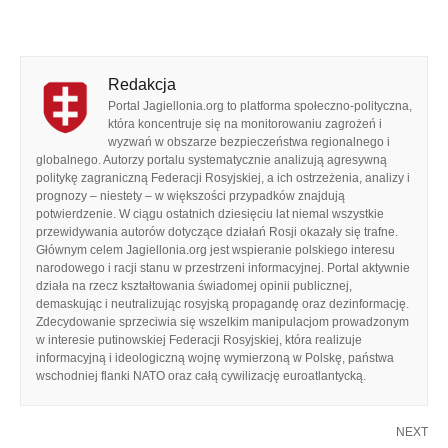
Redakcja
Portal Jagiellonia.org to platforma społeczno-polityczna,
która koncentruje się na monitorowaniu zagrożeń i
wyzwań w obszarze bezpieczeństwa regionalnego i
globalnego. Autorzy portalu systematycznie analizują agresywną
politykę zagraniczną Federacji Rosyjskiej, a ich ostrzeżenia, analizy i
prognozy – niestety – w większości przypadków znajdują
potwierdzenie. W ciągu ostatnich dziesięciu lat niemal wszystkie
przewidywania autorów dotyczące działań Rosji okazały się trafne.
Głównym celem Jagiellonia.org jest wspieranie polskiego interesu
narodowego i racji stanu w przestrzeni informacyjnej. Portal aktywnie
działa na rzecz kształtowania świadomej opinii publicznej,
demaskując i neutralizując rosyjską propagandę oraz dezinformację.
Zdecydowanie sprzeciwia się wszelkim manipulacjom prowadzonym
w interesie putinowskiej Federacji Rosyjskiej, która realizuje
informacyjną i ideologiczną wojnę wymierzoną w Polskę, państwa
wschodniej flanki NATO oraz całą cywilizację euroatlantycką.
NEXT