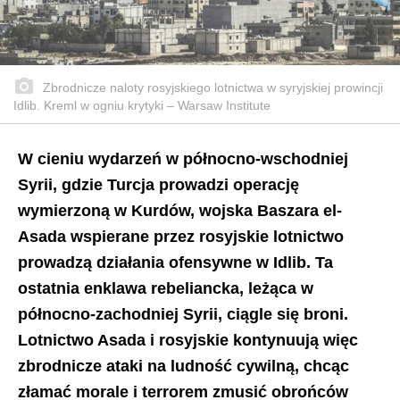
Zbrodnicze naloty rosyjskiego lotnictwa w syryjskiej prowincji
Idlib. Kreml w ogniu krytyki – Warsaw Institute
W cieniu wydarzeń w północno-wschodniej
Syrii, gdzie Turcja prowadzi operację
wymierzoną w Kurdów, wojska Baszara el-
Asada wspierane przez rosyjskie lotnictwo
prowadzą działania ofensywne w Idlib. Ta
ostatnia enklawa rebeliancka, leżąca w
północno-zachodniej Syrii, ciągle się broni.
Lotnictwo Asada i rosyjskie kontynuują więc
zbrodnicze ataki na ludność cywilną, chcąc
złamać morale i terrorem zmusić obrońców