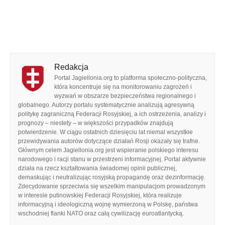
Redakcja
Portal Jagiellonia.org to platforma społeczno-polityczna,
która koncentruje się na monitorowaniu zagrożeń i
wyzwań w obszarze bezpieczeństwa regionalnego i
globalnego. Autorzy portalu systematycznie analizują agresywną
politykę zagraniczną Federacji Rosyjskiej, a ich ostrzeżenia, analizy i
prognozy – niestety – w większości przypadków znajdują
potwierdzenie. W ciągu ostatnich dziesięciu lat niemal wszystkie
przewidywania autorów dotyczące działań Rosji okazały się trafne.
Głównym celem Jagiellonia.org jest wspieranie polskiego interesu
narodowego i racji stanu w przestrzeni informacyjnej. Portal aktywnie
działa na rzecz kształtowania świadomej opinii publicznej,
demaskując i neutralizując rosyjską propagandę oraz dezinformację.
Zdecydowanie sprzeciwia się wszelkim manipulacjom prowadzonym
w interesie putinowskiej Federacji Rosyjskiej, która realizuje
informacyjną i ideologiczną wojnę wymierzoną w Polskę, państwa
wschodniej flanki NATO oraz całą cywilizację euroatlantycką.