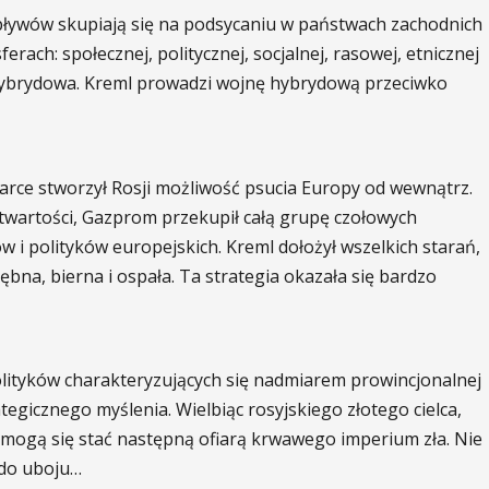
 wpływów skupiają się na podsycaniu w państwach zachodnich
erach: społecznej, politycznej, socjalnej, rasowej, etnicznej
na hybrydowa. Kreml prowadzi wojnę hybrydową przeciwko
arce stworzył Rosji możliwość psucia Europy od wewnątrz.
otwartości, Gazprom przekupił całą grupę czołowych
 i polityków europejskich. Kreml dołożył wszelkich starań,
ębna, bierna i ospała. Ta strategia okazała się bardzo
lityków charakteryzujących się nadmiarem prowincjonalnej
tegicznego myślenia. Wielbiąc rosyjskiego złotego cielca,
e mogą się stać następną ofiarą krwawego imperium zła. Nie
 do uboju…