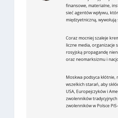
finansowe, materialne, in
sieć agentów wpływu, którzy
międzyetniczną, wywołują s
Coraz mocniej szaleje kre
liczne media, organizacje s
rosyjską propagandę nien
oraz neomarksizmu i nacj
Moskwa podsyca kłótnie, n
wszelkich starań, aby skł
USA, Europejczyków i Ame
zwolenników tradycyjnych w
zwolenników w Polsce PiS-