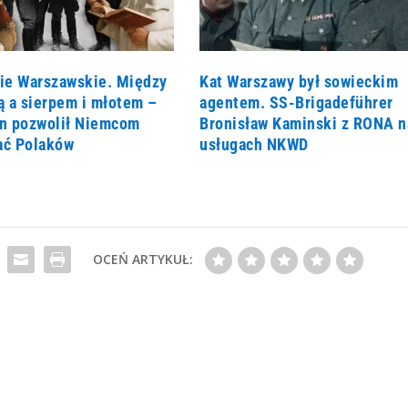
ie Warszawskie. Między
Kat Warszawy był sowieckim
ą a sierpem i młotem –
agentem. SS-Brigadeführer
lin pozwolił Niemcom
Bronisław Kaminski z RONA n
ć Polaków
usługach NKWD
OCEŃ ARTYKUŁ: