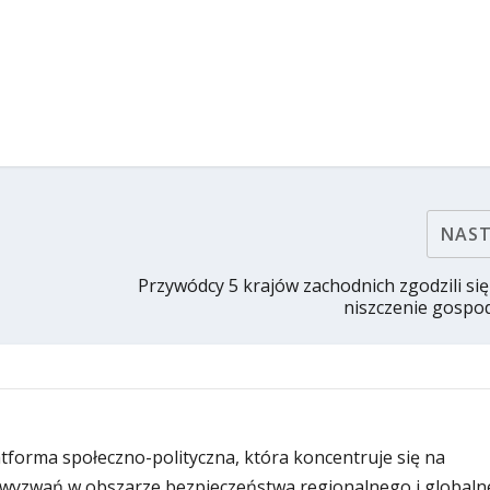
NAS
Przywódcy 5 krajów zachodnich zgodzili się
niszczenie gospod
latforma społeczno-polityczna, która koncentruje się na
wyzwań w obszarze bezpieczeństwa regionalnego i globaln