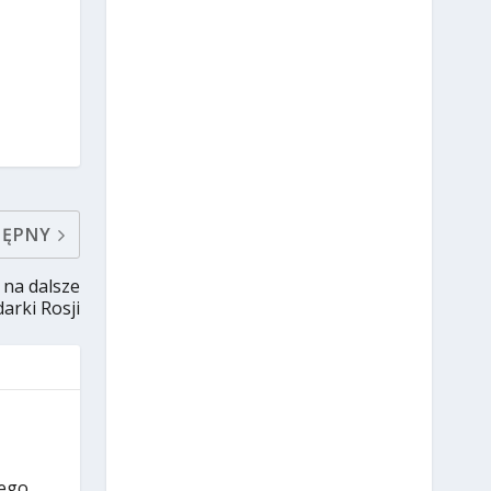
TĘPNY
 na dalsze
arki Rosji
ego.