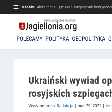
Aleksandr Dugin: Na eurazjatyckim kontynencie 
trendów:
POLECAMY
POLITYKA
GEOPOLITYKA
G
Ukraiński wywiad op
rosyjskich szpiegac
Wysłane przez
Redakcja
|
mar 29, 2022
|
Akt