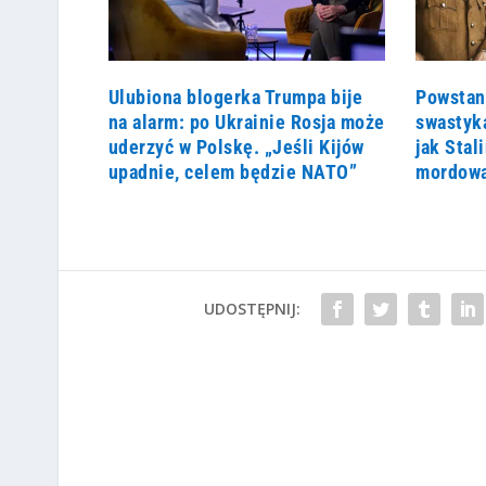
Ulubiona blogerka Trumpa bije
Powstan
na alarm: po Ukrainie Rosja może
swastyk
uderzyć w Polskę. „Jeśli Kijów
jak Sta
upadnie, celem będzie NATO”
mordowa
UDOSTĘPNIJ: