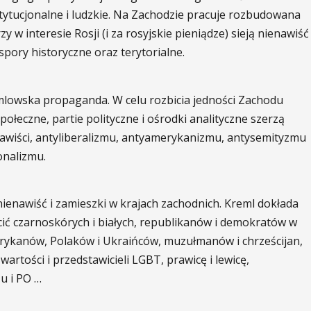
stytucjonalne i ludzkie. Na Zachodzie pracuje rozbudowana
 w interesie Rosji (i za rosyjskie pieniądze) sieją nienawiść
pory historyczne oraz terytorialne.
mlowska propaganda. W celu rozbicia jedności Zachodu
połeczne, partie polityczne i ośrodki analityczne szerzą
awiści, antyliberalizmu, antyamerykanizmu, antysemityzmu
onalizmu.
ienawiść i zamieszki w krajach zachodnich. Kreml dokłada
ócić czarnoskórych i białych, republikanów i demokratów w
rykanów, Polaków i Ukraińców, muzułmanów i chrześcijan,
artości i przedstawicieli LGBT, prawicę i lewicę,
u i PO …