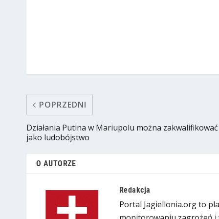
POPRZEDNI
Działania Putina w Mariupolu można zakwalifikować
jako ludobójstwo
O AUTORZE
Redakcja
Portal Jagiellonia.org to p
monitorowaniu zagrożeń i 