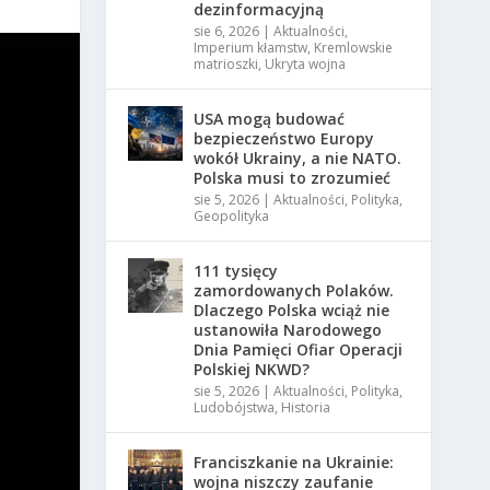
dezinformacyjną
sie 6, 2026
|
Aktualności
,
Imperium kłamstw
,
Kremlowskie
matrioszki
,
Ukryta wojna
USA mogą budować
bezpieczeństwo Europy
wokół Ukrainy, a nie NATO.
Polska musi to zrozumieć
sie 5, 2026
|
Aktualności
,
Polityka
,
Geopolityka
111 tysięcy
zamordowanych Polaków.
Dlaczego Polska wciąż nie
ustanowiła Narodowego
Dnia Pamięci Ofiar Operacji
Polskiej NKWD?
sie 5, 2026
|
Aktualności
,
Polityka
,
Ludobójstwa
,
Historia
Franciszkanie na Ukrainie:
wojna niszczy zaufanie