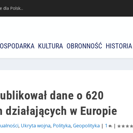
dla Polsk...
OSPODARKA
KULTURA
OBRONNOŚĆ
HISTORIA
ublikował dane o 620
h działających w Europie
ualności
,
Ukryta wojna
,
Polityka
,
Geopolityka
|
1
|