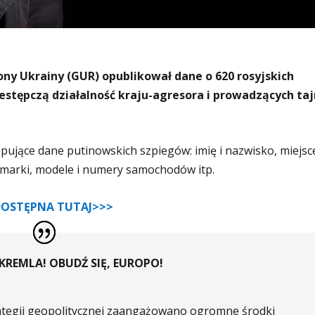
y Ukrainy (GUR) opublikował dane o 620 rosyjskich
stępczą działalność kraju-agresora i prowadzących ta
ujące dane putinowskich szpiegów: imię i nazwisko, miejsc
, marki, modele i numery samochodów itp.
 DOSTĘPNA TUTAJ>>>
REMLA! OBUDŹ SIĘ, EUROPO!
strategii geopolitycznej zaangażowano ogromne środki