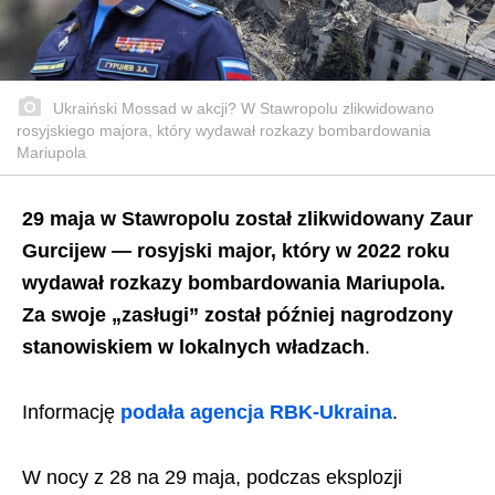
Ukraiński Mossad w akcji? W Stawropolu zlikwidowano
rosyjskiego majora, który wydawał rozkazy bombardowania
Mariupola
29 maja w Stawropolu został zlikwidowany Zaur
Gurcijew — rosyjski major, który w 2022 roku
wydawał rozkazy bombardowania Mariupola.
Za swoje „zasługi” został później nagrodzony
stanowiskiem w lokalnych władzach
.
Informację
podała agencja RBK-Ukraina
.
W nocy z 28 na 29 maja, podczas eksplozji