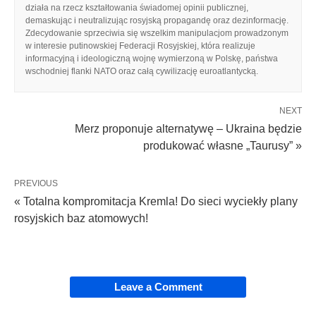
działa na rzecz kształtowania świadomej opinii publicznej,
demaskując i neutralizując rosyjską propagandę oraz dezinformację.
Zdecydowanie sprzeciwia się wszelkim manipulacjom prowadzonym
w interesie putinowskiej Federacji Rosyjskiej, która realizuje
informacyjną i ideologiczną wojnę wymierzoną w Polskę, państwa
wschodniej flanki NATO oraz całą cywilizację euroatlantycką.
NEXT
Merz proponuje alternatywę – Ukraina będzie
produkować własne „Taurusy” »
PREVIOUS
« Totalna kompromitacja Kremla! Do sieci wyciekły plany
rosyjskich baz atomowych!
Leave a Comment