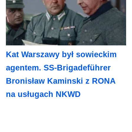
Kat Warszawy był sowieckim
agentem. SS-Brigadeführer
Bronisław Kaminski z RONA
na usługach NKWD