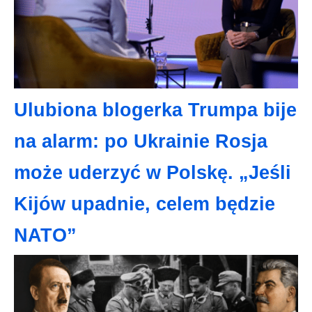
Ulubiona blogerka Trumpa bije
na alarm: po Ukrainie Rosja
może uderzyć w Polskę. „Jeśli
Kijów upadnie, celem będzie
NATO”