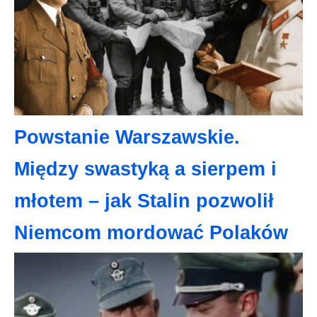
Powstanie Warszawskie.
Między swastyką a sierpem i
młotem – jak Stalin pozwolił
Niemcom mordować Polaków